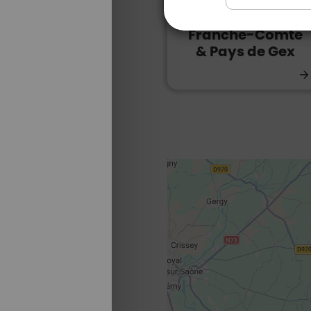
Les golfs de
Franche-Comté
& Pays de Gex