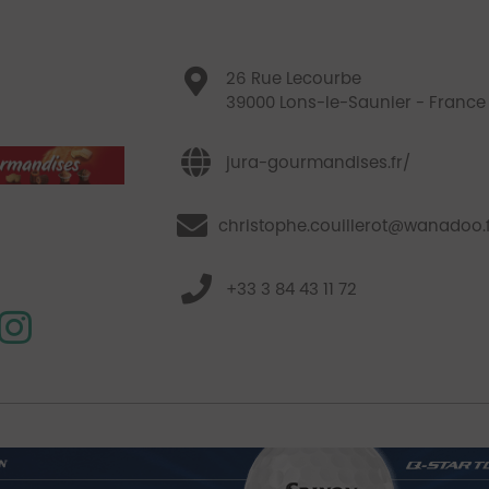
26 Rue Lecourbe
39000 Lons-le-Saunier - France
jura-gourmandises.fr/
christophe.couillerot@wanadoo.
+33 3 84 43 11 72