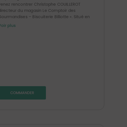
venez rencontrer Christophe COUILLEROT
directeur du magasin Le Comptoir des
Gourmandises – Biscuiterie Billiotte ». Situé en
plein centre-ville, le magasin prend place Rue
Voir plus
Lecourbe dans l’une des principales aires
commerciales de Lons-le-Saunier.
Les produits de Christophe sont sélectionnés
auprès de producteurs locaux 100 %
Jurassiens et Franc-Comtois. Vous pourrez
notamment y retrouver plusieurs gammes de
: chocolats, caramels, confitures, sirops, miels,
ougats, terrines, foies gras, confits, rillettes,
vinaigres, moutardes, huiles, thés, cafés,
limonades, vins du Jura, bières artisanales,
COMMANDER
alcools…
L’ensemble de ces produits vous permettra
d’agrémenter à merveille vos paniers garnis !