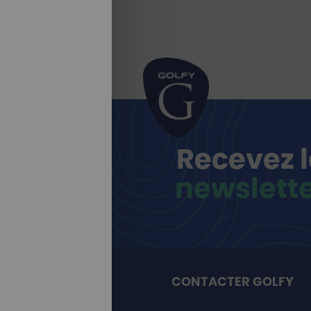
Recevez 
newslett
CONTACTER GOLFY