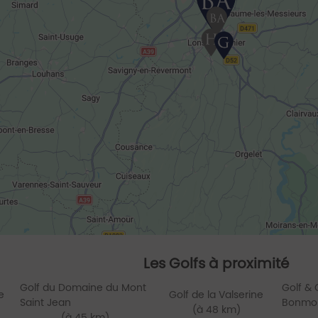
Les Golfs à proximité
Golf du Domaine du Mont
Golf & 
e
Golf de la Valserine
Saint Jean
Bonmo
(à 48 km)
(à 45 km)