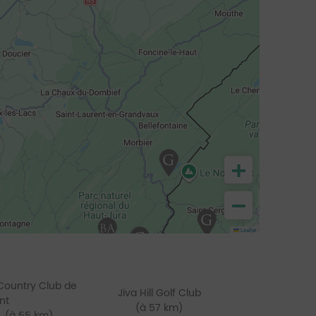
+
−
Leaflet
Country Club de
Jiva Hill Golf Club
nt
(à 57 km)
(à 55 km)