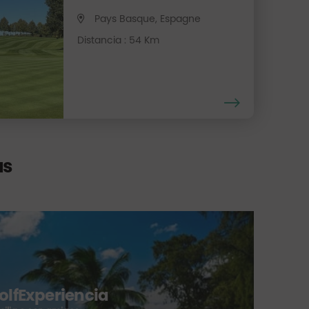
Pays Basque, Espagne
Distancia : 54 Km
as
M
Gr
ve
GolfExperiencia
Al