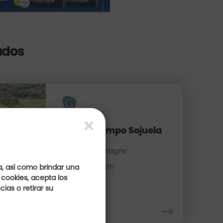
ados
Club de Campo Sojuela
La Rioja, Espagne
Distancia : 22 Km
a, así como brindar una
 cookies, acepta los
ias o retirar su