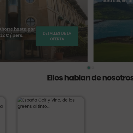
para dos, en fa
Ahorre hasta por
DETALLES DE LA
132 € / pers.
OFERTA
Ellos hablan de nosotro