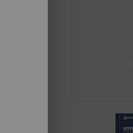
105€
172€
115€
196€
115€
183€
125€
207€
125€
194€