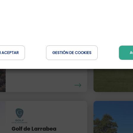
Izki Golf
Pays Basque, Espagne
N ACEPTAR
GESTIÓN DE COOKIES
A
Distancia : 28 Km
Golf de Larrabea