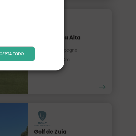
Golf de Rioja Alta
La Rioja, Espagne
CEPTA TODO
Distancia : 32 Km
Golf de Zuia