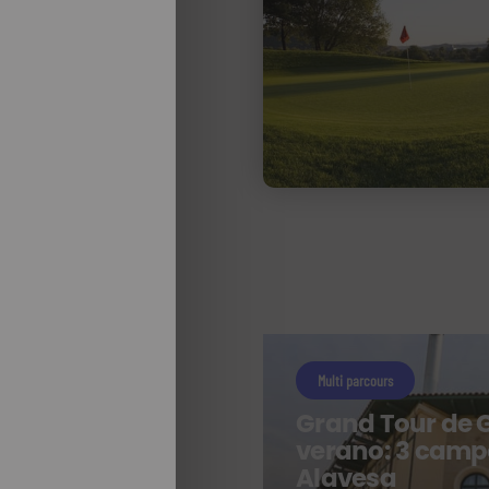
Multi parcours
Grand Tour de G
verano: 3 camp
a
Alavesa