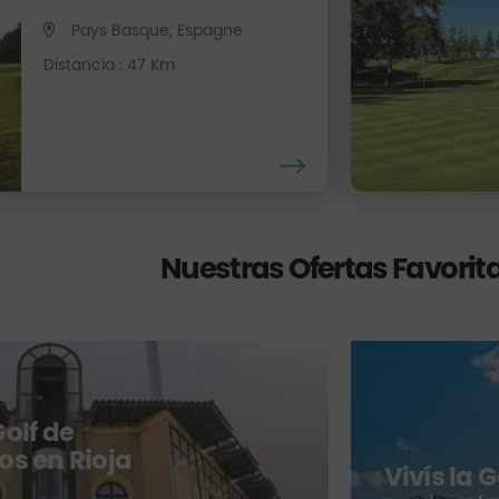
Pays Basque, Espagne
Distancia : 47 Km
Nuestras Ofertas Favorit
olf de
os en Rioja
Vivís la 