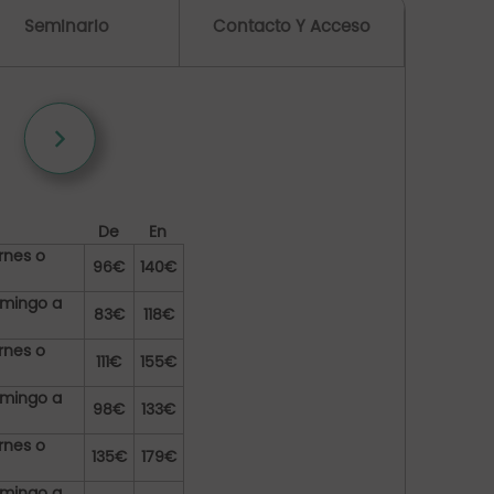
Seminario
Contacto Y Acceso
De
En
rnes o
96€
140€
omingo a
83€
118€
rnes o
111€
155€
omingo a
98€
133€
rnes o
135€
179€
omingo a