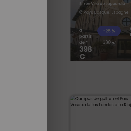
Silken Villa de Laguardia
Pays Basque, Espagne
a
-25 %
TODAS
partir
NUESTRAS
530 €
de *
ESTANCIAS
398
€