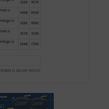
122€
157€
rnes o
146€
190€
omingo a
133€
168€
rnes o
157€
201€
omingo a
144€
179€
 SOBRE EL MEJOR PRECIO