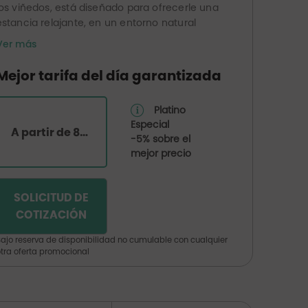
los viñedos, está diseñado para ofrecerle una
estancia relajante, en un entorno natural
incomparable en el corazón de la región de
Ver más
Álava, cerca de varias rutas gastronómicas y
la ruta del vino de Rioja Alavesa.
Mejor tarifa del día garantizada
Platino
Especial
A partir de 83€ por habitación
-5% sobre el
mejor precio
SOLICITUD DE
COTIZACIÓN
ajo reserva de disponibilidad no cumulable con cualquier
tra oferta promocional