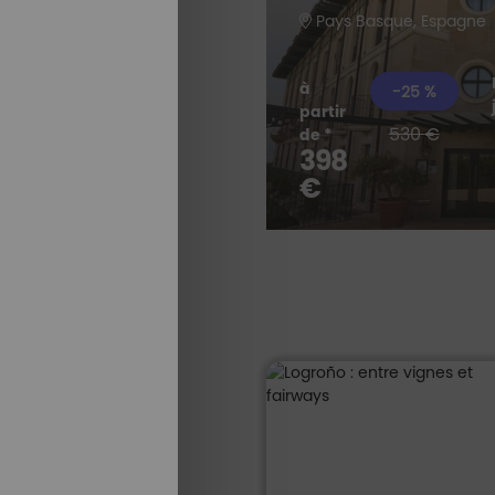
Pays Basque, Espagne
à
-25 %
partir
530 €
de *
398
TOUS NOS
SÉJOURS
€