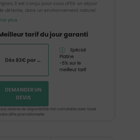
vignes, il est conçu pour vous offrir un séjour
de détente, dans un environnement naturel
incomparable au coeur de la région de
Voir plus
l'Alava, à proximité de plusieurs itinéraires
gastronomiques et de la route des vins de
Meilleur tarif du jour garanti
Rioja Alavesa.
Spécial
Platine
Dès 83€ par chambre
-5% sur le
meilleur tarif
DEMANDER UN
DEVIS
ous réserve de disponibilité non cumulable avec toute
utre offre promotionnelle