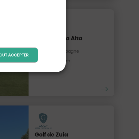
Golf de Rioja Alta
La Rioja, Espagne
OUT ACCEPTER
Distance : 32 Km
Golf de Zuia