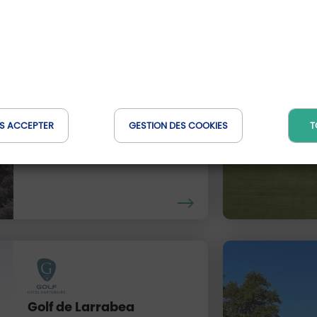
Izki Golf
Pays Basque, Espagne
S ACCEPTER
GESTION DES COOKIES
T
Distance : 28 Km
Golf de Larrabea