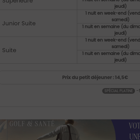
Supérieure
jeudi)
1 nuit en week-end (vend
samedi)
Junior Suite
1 nuit en semaine (du di
jeudi)
1 nuit en week-end (vend
samedi)
Suite
1 nuit en semaine (du di
jeudi)
Prix du petit déjeuner : 14,5€
-
SPÉCIAL PLATINE