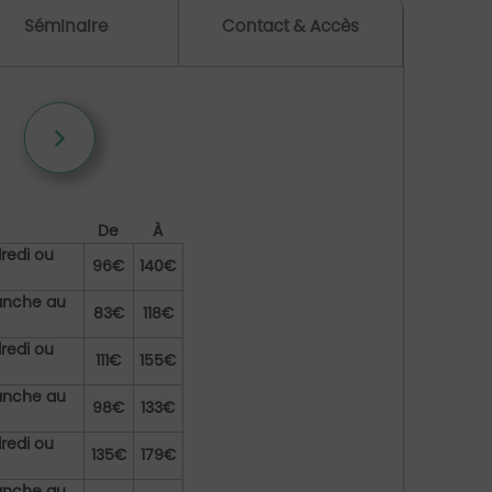
Séminaire
Contact & Accès
De
À
redi ou
96€
140€
manche au
83€
118€
redi ou
111€
155€
manche au
98€
133€
redi ou
135€
179€
manche au