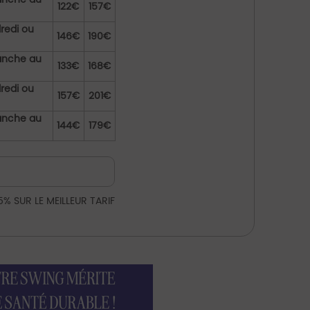
122€
157€
redi ou
146€
190€
manche au
133€
168€
redi ou
157€
201€
manche au
144€
179€
5% SUR LE MEILLEUR TARIF