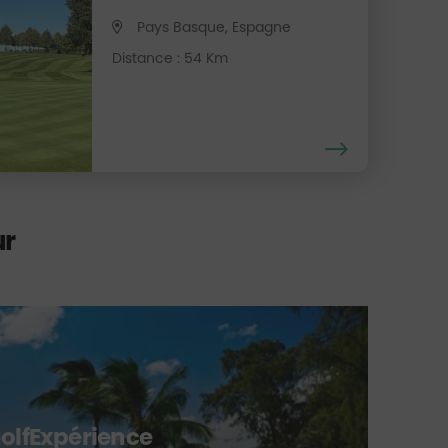
Pays Basque, Espagne
Distance : 54 Km
ur
M
Gr
pa
golfExpérience
Silk