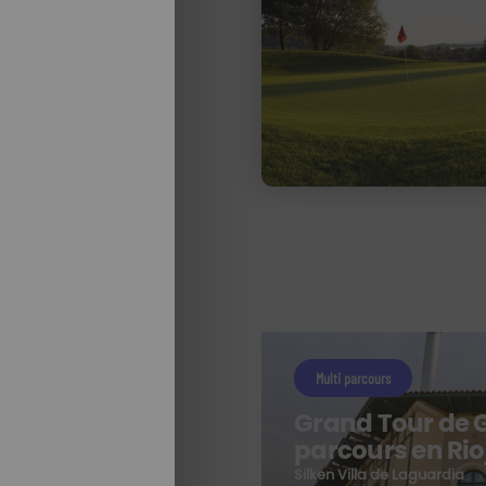
Multi parcours
Grand Tour de Go
parcours en Rio
e
Silken Villa de Laguardia