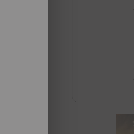
105€
172€
115€
196€
u
115€
183€
125€
207€
u
125€
194€