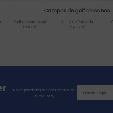
Campos de golf cercanos
en
Golf de Montescot
Golf Club Peralada
G
(a 11 km)
(a 40 km)
er
No se pierda las mejores ofertas de
la Red Golfy