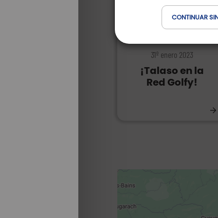
CONTINUAR SI
EXPERIENCIAS | BIENESTAR
31º enero 2023
¡Talaso en la
Red Golfy!