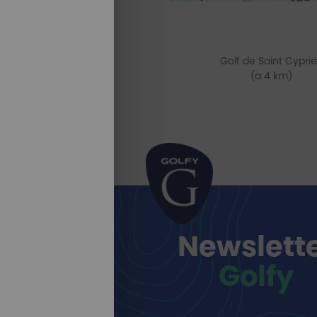
Golf de Saint Cypri
(a 4 km)
Newslett
Golfy