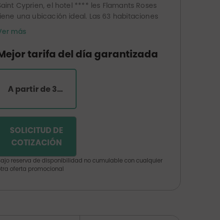
Saint Cyprien, el hotel **** les Flamants Roses
tiene una ubicación ideal. Las 63 habitaciones
y suites tienen todas un balcón con vistas a
Ver más
los jardines o al mar Mediterráneo. El hotel
también cuenta con un restaurante
Mejor tarifa del día garantizada
panorámico con su comedor y terraza con
vista directa al mar, un centro de
talasoterapia (piscinas climatizadas de agua
A partir de 340€ por habitación
de mar, hammam, jacuzzis interiores y
exteriores, gimnasio, zona de relax , salas de
tratamientos, solárium), un centro de belleza
y una peluquería.
SOLICITUD DE
COTIZACIÓN
ajo reserva de disponibilidad no cumulable con cualquier
tra oferta promocional