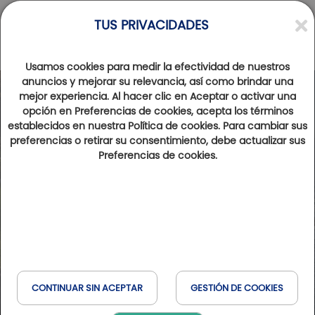
TUS PRIVACIDADES
Usamos cookies para medir la efectividad de nuestros
anuncios y mejorar su relevancia, así como brindar una
mejor experiencia. Al hacer clic en Aceptar o activar una
opción en Preferencias de cookies, acepta los términos
establecidos en nuestra Política de cookies. Para cambiar sus
preferencias o retirar su consentimiento, debe actualizar sus
Preferencias de cookies.
CONTINUAR SIN ACEPTAR
GESTIÓN DE COOKIES