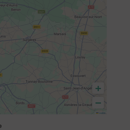
+
−
Leaflet
e