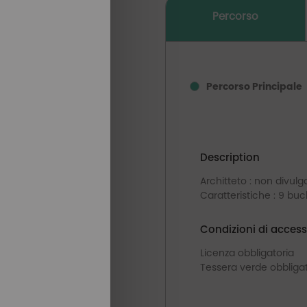
Percorso
Percorso Principale
Description
Architteto : non divulg
Caratteristiche : 9 bu
Condizioni di access
Licenza obbligatoria
Tessera verde obbligat