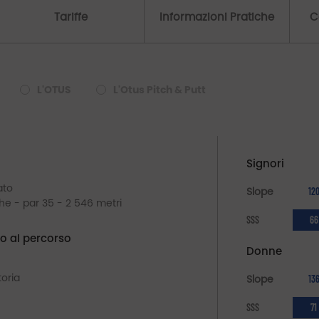
Tariffe
Informazioni Pratiche
C
L'OTUS
L'Otus Pitch & Putt
Signori
ato
Slope
12
che - par 35 - 2 546 metri
SSS
66
o al percorso
Donne
oria
Slope
13
SSS
71