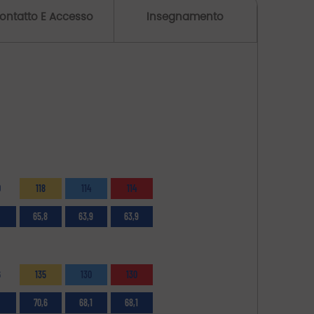
ontatto E Accesso
Insegnamento
0
118
114
114
65,8
63,9
63,9
6
135
130
130
70,6
68,1
68,1