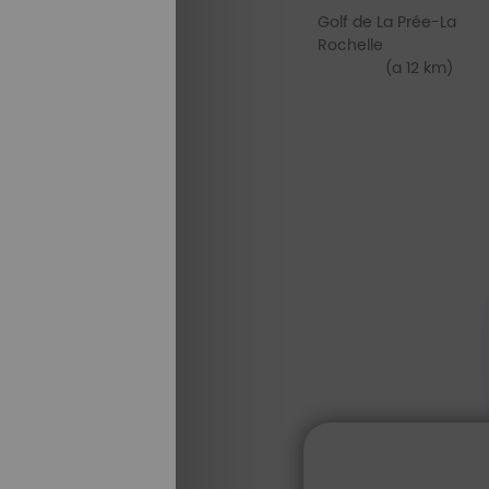
Golf de La Prée-La
Rochelle
(a 12 km)