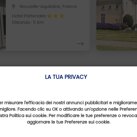
Nouvelle-Aquitaine, France
Hotel Partenaire
Distanza : 5 Km
LA TUA PRIVACY
Hot Spots
er misurare l'efficacia dei nostri annunci pubblicitari e migliorarne
migliore. Facendo clic su OK o attivando un'opzione nelle Preferenz
nostra Politica sui cookie. Per modificare le tue preferenze o revoc
aggiornare le tue Preferenze sui cookie.
Golf du Château de la Vallade