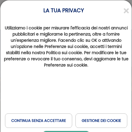
LA TUA PRIVACY
Utilizziamo i cookie per misurare l'efficacia dei nostri annunci
pubblicitari e migliorarne la pertinenza, oltre a fornire
un'esperienza migliore. Facendo clic su OK o attivando
un'opzione nelle Preferenze sui cookie, accetti i termini
stabiliti nella nostra Politica sui cookie. Per modificare le tue
preferenze o revocare il tuo consenso, devi aggiornare le tue
Preferenze sui cookie.
CONTINUA SENZA ACCETTARE
GESTIONE DEI COOKIE