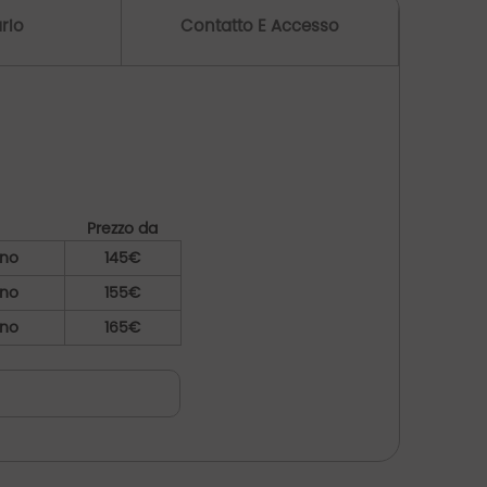
massimo comfort e per garantirvi momenti di
rio
Contatto E Accesso
calma e relax.
Nove di esse si aprono su vaste terrazze o
balconi in comune, permettendovi di
approfittare appieno della vista panoramica.
Prezzo da
rno
145€
rno
155€
rno
165€