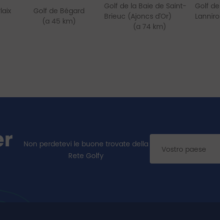
Golf de la Baie de Saint-
Golf de
laix
Golf de Bégard
Brieuc (Ajoncs d'Or)
Lannir
(a 45 km)
(a 74 km)
er
Non perdetevi le buone trovate della
Rete Golfy