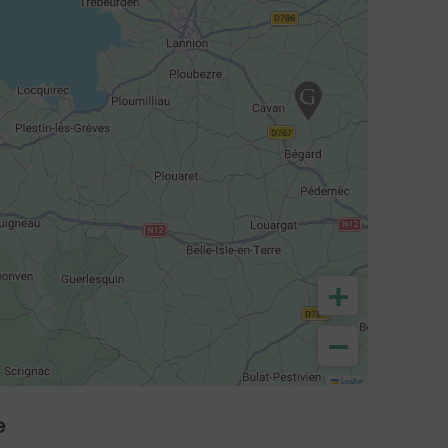
+
−
Leaflet
e