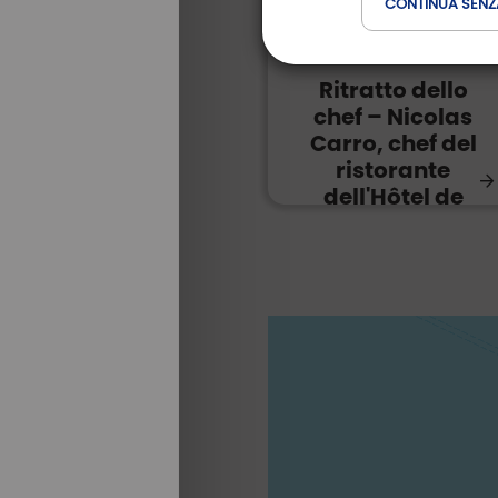
CONTINUA SENZ
30º marzo 2026
Ritratto dello
chef – Nicolas
Carro, chef del
ristorante
dell'Hôtel de
Carantec – Golf
de la Baie de
Morlaix