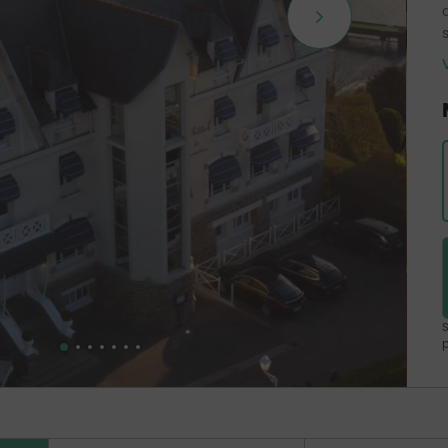
s
Î
S
p