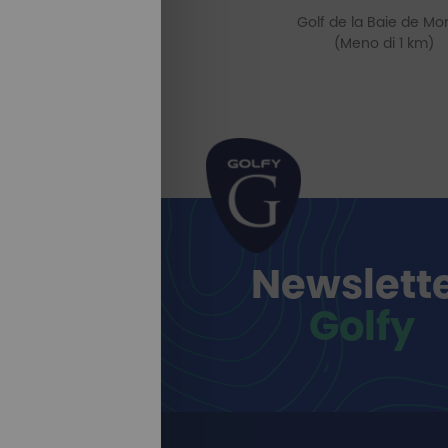
Golf de la Baie de Mor
(Meno di 1 km)
Newslett
Golfy