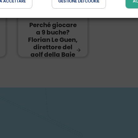
A ACCETTARE
GESTIONE DEI COOKIE
AC
1º marzo 2026
Perché giocare
a 9 buche?
Florian Le Guen,
direttore del
golf della Baie
de Morlaix, ci
risponde