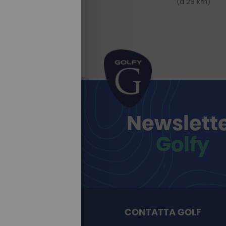
(a 29 km)
Newslett
Golfy
CONTATTA GOLF