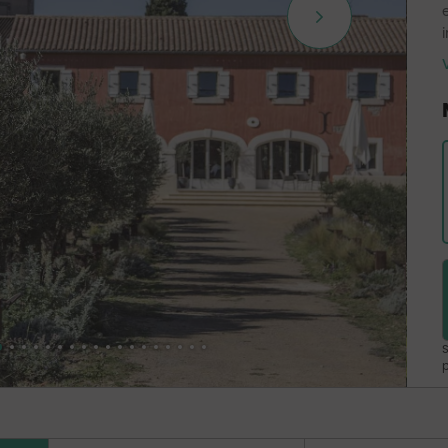
T
S
p