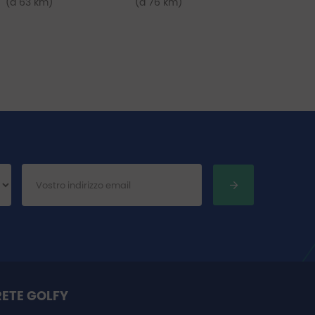
(a 63 km)
(a 76 km)
RETE GOLFY