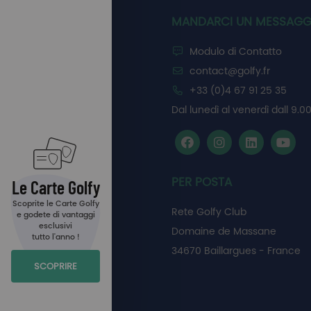
MANDARCI UN MESSAGG
Modulo di Contatto
contact@golfy.fr
+33 (0)4 67 91 25 35
Dal lunedì al venerdì dall 9.00
PER POSTA
Le Carte Golfy
Scoprite le Carte Golfy
Rete Golfy Club
e godete di vantaggi
esclusivi
Domaine de Massane
tutto l'anno !
34670 Baillargues - France
SCOPRIRE