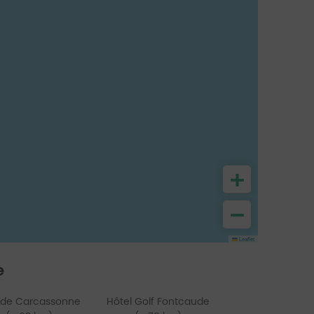
+
−
Leaflet
e
 de Carcassonne
Hôtel Golf Fontcaude