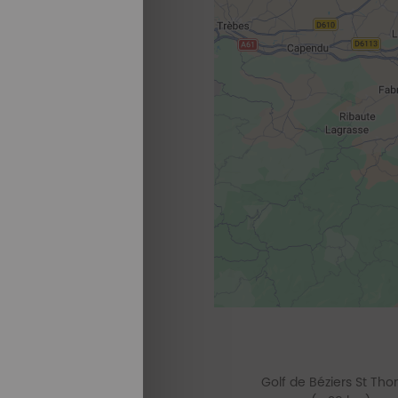
Golf de Béziers St Th