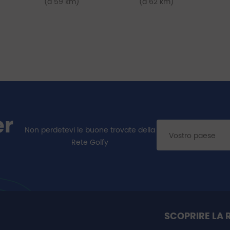
(a 59 km)
(a 62 km)
er
Non perdetevi le buone trovate della
Rete Golfy
SCOPRIRE LA 