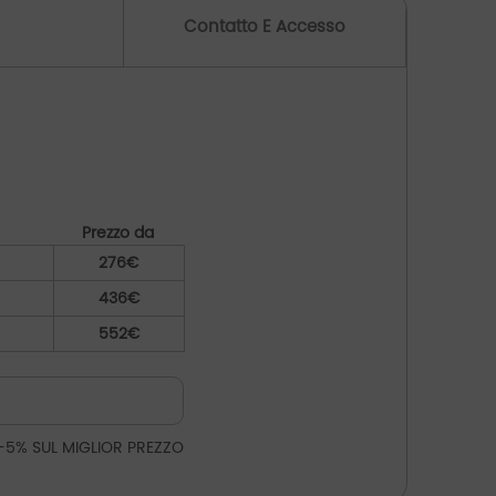
singole, 4 sdraio doppie e 4 letti a
Contatto E Accesso
baldacchino, un grande cocktail bar e un
ristorante, aperto per pranzo e cena in estate
(tranne il lunedì).
Prezzo da
276€
436€
552€
-5% SUL MIGLIOR PREZZO