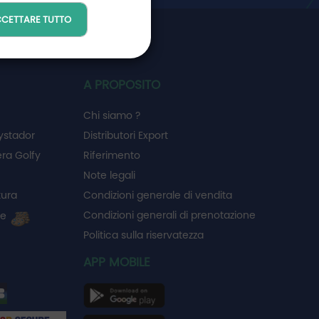
CETTARE TUTTO
RETE GOLFY
A PROPOSITO
Chi siamo ?
ystador
Distributori Export
ra Golfy
Riferimento
Note legali
tura
Condizioni generale di vendita
Condizioni generali di prenotazione
ie
Politica sulla riservatezza
APP MOBILE