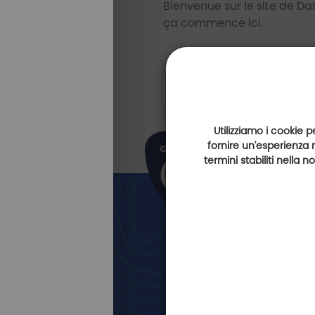
Bienvenue sur le site de 
ça commence ici.
Sito internet
https://www.danon
Utilizziamo i cookie p
fornire un'esperienza 
termini stabiliti nella 
Newslett
Golfy