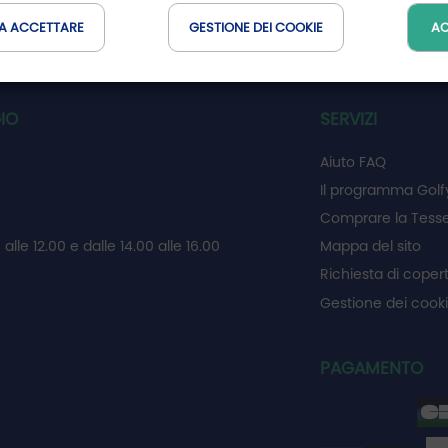
A ACCETTARE
GESTIONE DEI COOKIE
AC
SCOPRIRE LA 
IO
SERVIZI
Aiuto FAQ
Il programma Golf
Comprare la Tesse
 alle 12.00 e dalle 14.00 alle 16.00
Mappa del sito
Richiesta di coper
Gestione dei cook
PAGAMENTO