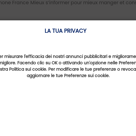
Danone France Mieux s’informer pour mieux manger et co
LA TUA PRIVACY
e.fr/
er misurare l'efficacia dei nostri annunci pubblicitari e migliorarne
migliore. Facendo clic su OK o attivando un'opzione nelle Preferenz
nostra Politica sui cookie. Per modificare le tue preferenze o revoc
aggiornare le tue Preferenze sui cookie.
er
Non perdetevi le buone trovate della
Rete Golfy