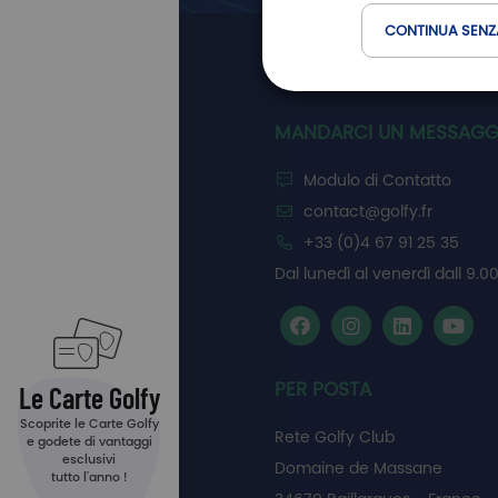
CONTINUA SENZ
CONTATTA GOLF
MANDARCI UN MESSAGG
Modulo di Contatto
contact@golfy.fr
+33 (0)4 67 91 25 35
Dal lunedì al venerdì dall 9.00
PER POSTA
Le Carte Golfy
Scoprite le Carte Golfy
Rete Golfy Club
e godete di vantaggi
esclusivi
Domaine de Massane
tutto l'anno !