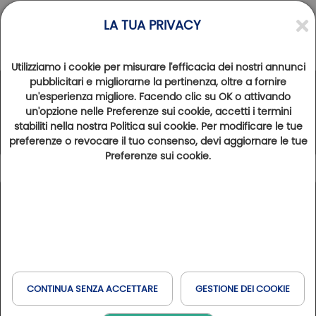
LA TUA PRIVACY
Utilizziamo i cookie per misurare l'efficacia dei nostri annunci
pubblicitari e migliorarne la pertinenza, oltre a fornire
un'esperienza migliore. Facendo clic su OK o attivando
La Rete Golfy
un'opzione nelle Preferenze sui cookie, accetti i termini
stabiliti nella nostra Politica sui cookie. Per modificare le tue
preferenze o revocare il tuo consenso, devi aggiornare le tue
Preferenze sui cookie.
Leggenda
101
Risultati trovati
Mostra la mappa
Tipo di soggiorno
Francia
Spagna
Belgio
Italia
Golfs & Golfs Collection
: percorsi con hotel vicino
+
Prenotare in linea
Golf e Benessere
Club Paris Golfy
: percorsi ricettivi nei dintorni di Parigi
Svizzera
Havas & MSC
−
Hôtels Partenaires
: hotel vicino ai campi da golf
CONTINUA SENZA ACCETTARE
GESTIONE DEI COOKIE
Domaines & Domaines Collection
: percorsi con hotel in
Quando