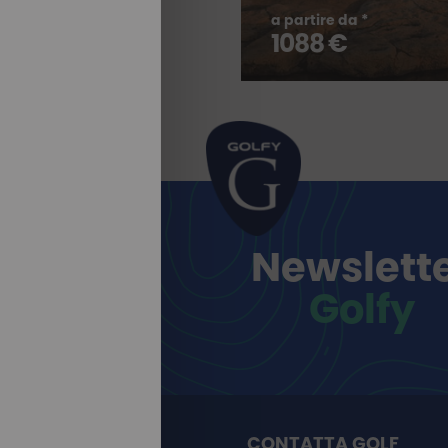
TUTTI I NOSTRI
a partire da *
SOGGIORNI
1088 €
Newslett
Golfy
CONTATTA GOLF