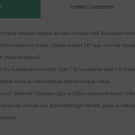
i
Tariffe E Condizioni
hambre double Deluxe au Elba Palace Golf Boutique Hotel 
Elba Lanzarote Royal Village Resort (4* sup. normle local
 (hors boissons)
 (2x Fuerteventura Golf Club / 2x Lanzarote Golf / 1x Cost
 Relax Area du Elba Palace Golf Boutique Hotel
circuit thermal Thalasso Spa du Elba Lanzarote Royal Vill
cation de voiture cat. B kilométrage illimité, prise à l’aé
nzarote