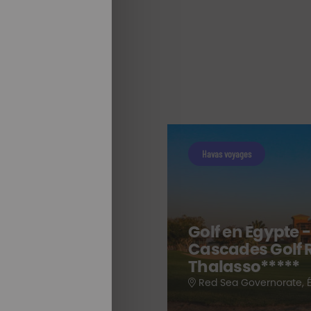
Havas voyages
Golf en Egypte 
Cascades Golf 
Thalasso*****
Red Sea Governorate, 