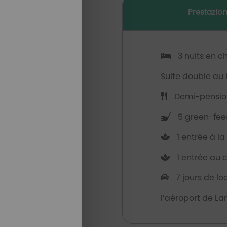
Prestazion
3 nuits en c
Suite double au 
Demi-pension
5 green-fees
1 entrée à la
1 entrée au 
7 jours de lo
l’aéroport de La