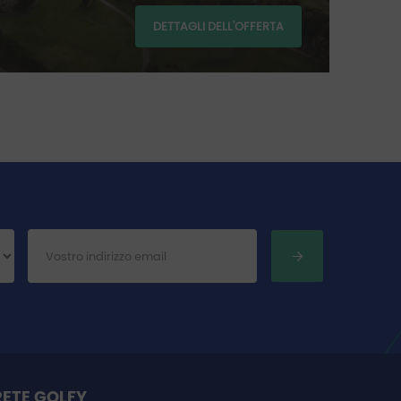
a pa
DETTAGLI DELL'OFFERTA
83
RETE GOLFY