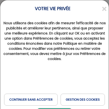
VOTRE VIE PRIVÉE
Nous utilisons des cookies afin de mesurer l'efficacité de nos
publicités et améliorer leur pertinence, ainsi que proposer
une meilleure expérience. En cliquant sur OK ou en activant
ACTUALITÉS
>
VIE DES CLUBS
une option dans Préférences de cookies, vous acceptez les
Charmeil, une passion sincère pour l’esprit de
conditions énoncées dans notre Politique en matière de
club de sport
cookies. Pour modifier vos préférences ou retirer votre
consentement, vous devez mettre à jour vos Préférences de
21 mai 2026
3600
cookies.
Une année s’est écoulée depuis la nouvelle ère lancée par les récents repreneurs du golf de Charmeil. Un an
utilisé à bon escient et qui laisse présager une belle évolution dans ce coin de l’Isère.
Texte Arnaud Blanc
À seulement vingt minutes de Grenoble, le
Golf de
Charmeil
semble avoir trouvé un nouveau souffle
depuis sa création en 1988. Voilà un peu plus d’un
CONTINUER SANS ACCEPTER
GESTION DES COOKIES
an, depuis janvier 2025 précisément, que le club vit