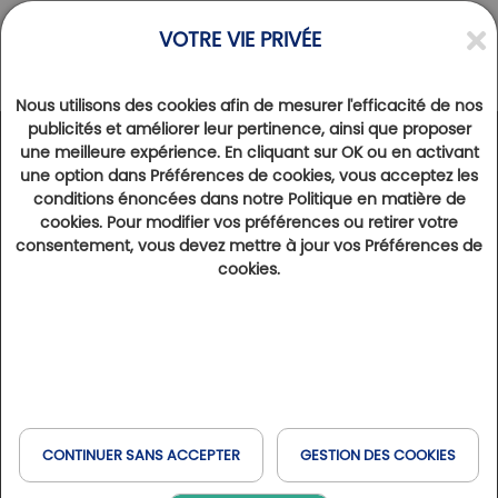
VOTRE VIE PRIVÉE
Nous utilisons des cookies afin de mesurer l'efficacité de nos
publicités et améliorer leur pertinence, ainsi que proposer
une meilleure expérience. En cliquant sur OK ou en activant
ACTUALITÉS
>
RESEAU
une option dans Préférences de cookies, vous acceptez les
Golfy entre dans le giron de CAHPP
conditions énoncées dans notre Politique en matière de
cookies. Pour modifier vos préférences ou retirer votre
15 septembre 2023
3965
consentement, vous devez mettre à jour vos Préférences de
Fondateur du Réseau Golfy en 1990, Alain Jeanjean a cédé la totalité de l’actionnariat de l’entreprise Golfy Club
cookies.
Réseau à son partenaire de longue date, CAHPP.
Alain Jeanjean et Christophe Sadoine
Début 2023, Alain Jeanjean, le créateur et PDG
de
Golfy
avait annoncé son souhait de transmettre
CONTINUER SANS ACCEPTER
GESTION DES COOKIES
la marque, au terme de 33 ans d’une aventure
humaine extraordinaire. Le challenge ? Trouver un