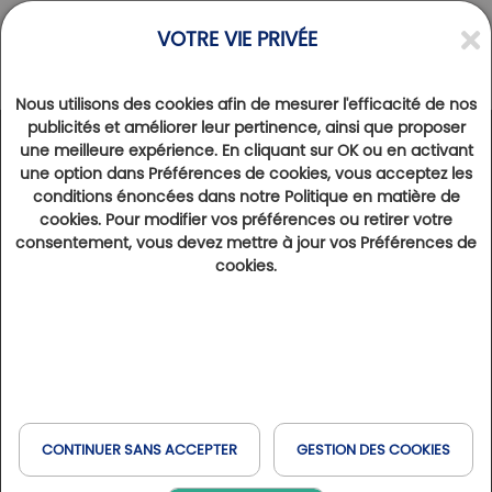
VOTRE VIE PRIVÉE
Nous utilisons des cookies afin de mesurer l'efficacité de nos
publicités et améliorer leur pertinence, ainsi que proposer
une meilleure expérience. En cliquant sur OK ou en activant
ACTUALITÉS
>
RESEAU
une option dans Préférences de cookies, vous acceptez les
Le Saint Alban, Hôtel partenaire
conditions énoncées dans notre Politique en matière de
cookies. Pour modifier vos préférences ou retirer votre
19 octobre 2023
1355
consentement, vous devez mettre à jour vos Préférences de
Découvrez cette offre d’hébergement qui rendra vos escapades golfiques dans le Languedoc encore plus
cookies.
séduisantes !
Maison de maître édifiée en 1893, transformée
depuis plus de 30 ans en hôtel,
le Saint Alban ***
a
CONTINUER SANS ACCEPTER
GESTION DES COOKIES
fait l’objet d’une impressionnante rénovation en
2018.