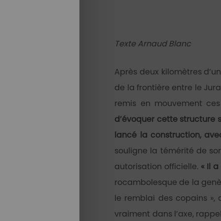
Texte Arnaud Blanc
Après deux kilomètres d’une
de la frontière entre le J
remis en mouvement ces d
d’évoquer cette structure sa
lancé la construction, av
souligne la témérité de so
autorisation officielle.
« Il 
rocambolesque de la genè
le remblai des copains »,
vraiment dans l’axe, rappel