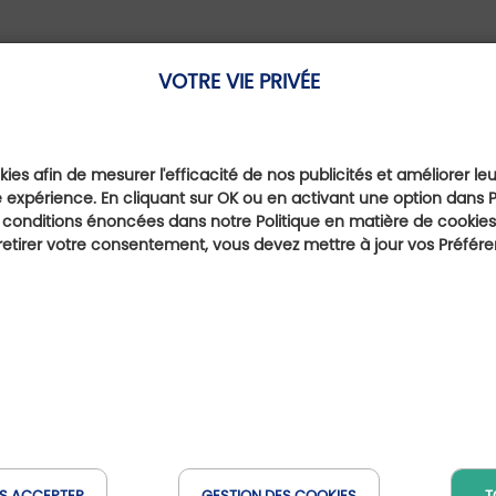
iée avec ce mélange d’instinct et de détermination qui ca
VOTRE VIE PRIVÉE
 d’acter cette modification, j’ai simplement vérifier avec l
en à lui et après confirmation, c’était parti. » Le trou nu
 un par 5. Le premier travail d’une longue série qui co
ies afin de mesurer l'efficacité de nos publicités et améliorer le
 expérience. En cliquant sur OK ou en activant une option dans 
tionnement de certains bunkers ; optimisations discrètes 
 conditions énoncées dans notre Politique en matière de cookies.
 directeur entend conserver le caractère technique 
etirer votre consentement, vous devez mettre à jour vos Préfér
une école du petit jeu, presque un atelier de précision. 
ce que à 6 mètres du drapeau, on n’est pas toujours sur l
é « seulement à -4 » sur un golf que beaucoup catégori
ssi s’offrir une parenthèse silencieuse. « Tous les extérie
S ACCEPTER
GESTION DES COOKIES
T