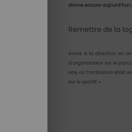
donne encore aujourd’hui u
Remettre de la lo
Arrivé à la direction en av
d’organisateur sur le parcou
ans, où l’ambiance était un
sur le sportif. »