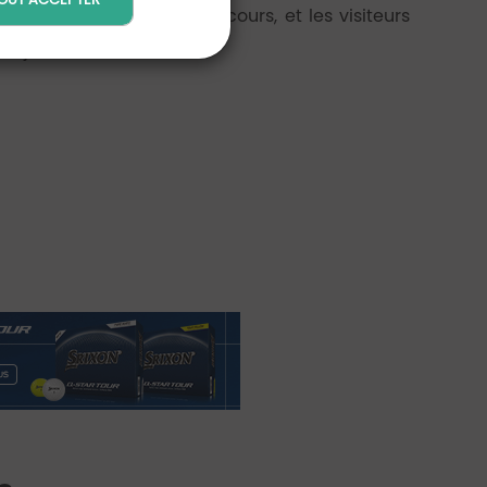
faible densité sur le parcours, et les visiteurs
de journée.