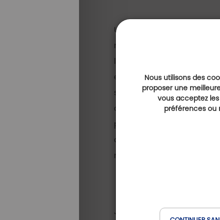
Une petite révolution, init
réveillé un jour avec l’idée
l’agrandissement étaient bi
extension, deviendra ainsi
Nous utilisons des cook
proposer une meilleure
sur les par 3, et le reposi
vous acceptez les
d’une standardisation.
Le
préférences ou r
particularités qui en font 
aime dire le directeur. Par
record du parcours, abaiss
Jouer à Pontarlier, c’est au
CONTINUER SAN