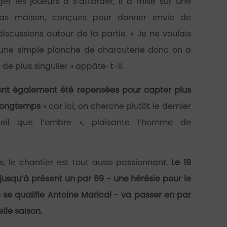
r les joueurs à s’attarder, il a misé sur une
as maison, conçues pour donner envie de
discussions autour de la partie. « Je ne voulais
une simple planche de charcuterie donc on a
de plus singulier » appâte-t-il.
 ont également été repensées pour capter plus
s longtemps
« car ici, on cherche plutôt le dernier
eil que l’ombre », plaisante l’homme de
s, le chantier est tout aussi passionnant.
Le 18
t jusqu’à présent un par 69 - une hérésie pour le
se qualifie Antoine Marical - va passer en par
lle saison.