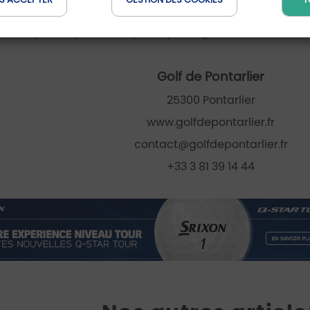
ne pollution sonore. » Les 180 membres garantissent une 
ervée, parfois perturbée par le passage de biches en fin 
Golf de Pontarlier
25300 Pontarlier
www.golfdepontarlier.fr
contact@golfdepontarlier.fr
+33 3 81 39 14 44