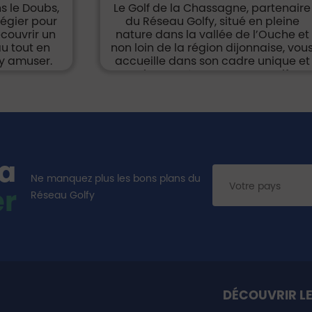
s le Doubs,
Le Golf de la Chassagne, partenaire
ilégier pour
du Réseau Golfy, situé en pleine
écouvrir un
nature dans la vallée de l’Ouche et
u tout en
non loin de la région dijonnaise, vou
’y amuser.
accueille dans son cadre unique et
charmant. Zoom sur ce golf
dynamiqu...
la
Ne manquez plus les bons plans du
er
Réseau Golfy
DÉCOUVRIR LE