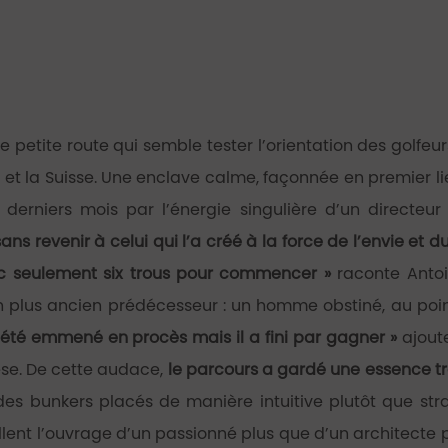
 petite route qui semble tester l’orientation des golfeur
ura et la Suisse. Une enclave calme, façonnée en premier
erniers mois par l’énergie singulière d’un directeur
ns revenir à celui qui l’a créé à la force de l’envie et du
ec seulement six trous pour commencer »
raconte Antoi
n plus ancien prédécesseur : un homme obstiné, au poin
a été emmené en procès mais il a fini par gagner »
ajoute
se. De cette audace,
le parcours a gardé une essence trè
 des bunkers placés de manière intuitive plutôt que st
lent l’ouvrage d’un passionné plus que d’un architecte p