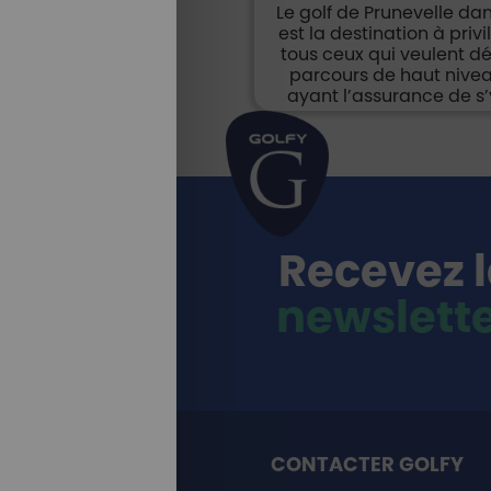
Le golf de Prunevelle dan
est la destination à priv
tous ceux qui veulent d
parcours de haut nivea
ayant l’assurance de s
Recevez 
newslett
CONTACTER GOLFY