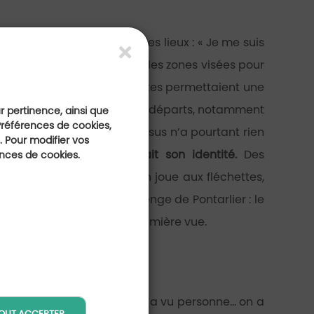
ractérise le responsable des lieux : « Je me suis
e propriétaire du terrain si les zones visées pour
méro 3, le seul dont les limites permettaient une
mportent l’agrandissement de départs, notamment
ur pertinence, ainsi que
Préférences de cookies,
mais essentielles. Ce processus n’a pourtant rien
 Pour modifier vos
et étroit du tracé qui fait son identité.
Des
ences de cookies.
« On ne joue pas au golf, on joue aux fléchettes,
e green. » Preuve du challenge de Pontarlier : le
seraient comme facile à première vue.
urs me disent: c’est fou, on n’a vu personne… on a
OUT ACCEPTER