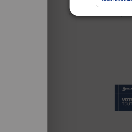
le bruit des oiseaux, aucu
profitent d’une nature prés