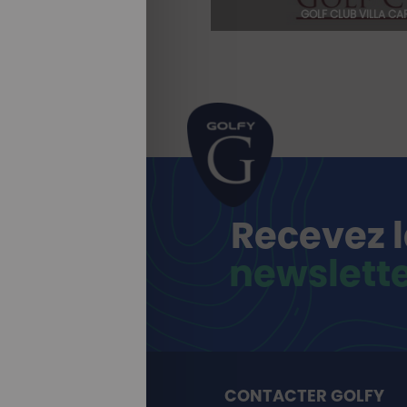
GOLF CLUB VILLA CA
Recevez 
newslett
CONTACTER GOLFY