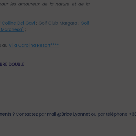
 pour les amoureux de la nature et de la
f Colline Del Gavi
;
Golf Club Margara
;
Golf
La Marchesa)
;
es au
Villa Carolina Resort****
MBRE DOUBLE
ments ?
Contactez par mail
@Brice Lyonnet
ou par téléphone
+33