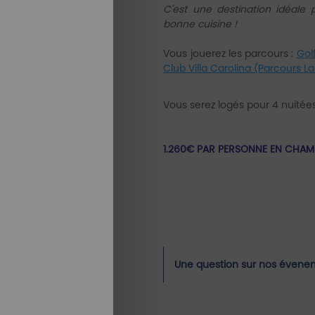
C'est une destination idéale
bonne cuisine !
Vous jouerez les parcours :
Gol
Club Villa Carolina (Parcours 
Vous serez logés pour 4 nuité
1.260€ PAR PERSONNE EN CHA
Une question sur nos évene