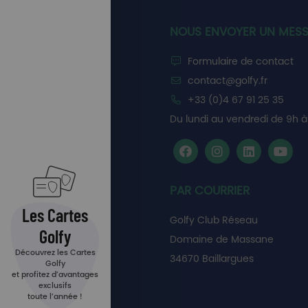
NOUS ENVOYER UN MES
Formulaire de contact
contact@golfy.fr
+33 (0)4 67 91 25 35
Du lundi au vendredi de 9h à 
PAR COURRIER
Les Cartes
Golfy Club Réseau
Golfy
Domaine de Massane
Découvrez les Cartes
34670 Baillargues
Golfy
et profitez d’avantages
exclusifs
toute l’année !