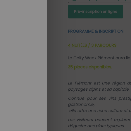
Pré-inscription en ligne
PROGRAMME & INSCRIPTION
4 NUITÉES / 3 PARCOURS
La Golfy Week Piémont aura li
35 places disponibles.
Le Piémont est une région du 
paysages alpins et sa capitale, 
Connue pour ses vins presti
gastronomie,
elle offre une riche culture et 
Les visiteurs peuvent explorer
déguster des plats typiques.