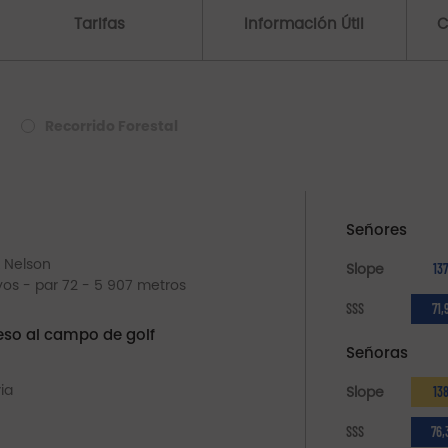
Tarifas
Información Útil
C
Recorrido Forestal
Señores
& Nelson
Slope
13
oyos - par 72 - 5 907 metros
SSS
71,
so al campo de golf
Señoras
ia
Slope
13
SSS
76,