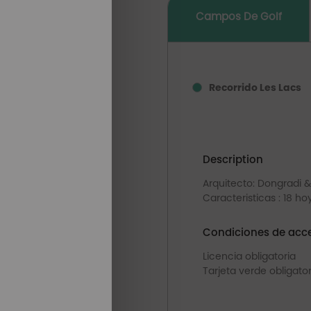
Campos De Golf
Recorrido Les Lacs
Description
Arquitecto: Dongradi 
Caracteristicas : 18 h
Condiciones de acce
Licencia obligatoria
Tarjeta verde obligator