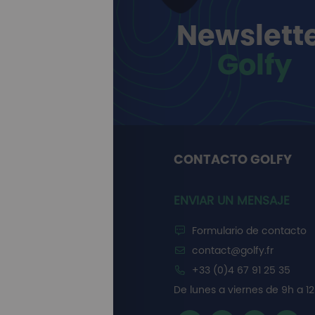
Newslett
Golfy
CONTACTO GOLFY
ENVIAR UN MENSAJE
Formulario de contacto
contact@golfy.fr
+33 (0)4 67 91 25 35
De lunes a viernes de 9h a 12