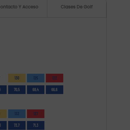
ontacto Y Acceso
Clases De Golf
7
130
125
122
9
70,5
68,4
66,6
8
133
127
3
73,7
71,3