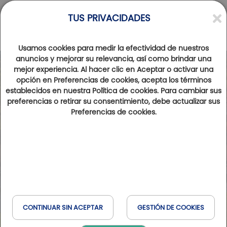
TUS PRIVACIDADES
Usamos cookies para medir la efectividad de nuestros
anuncios y mejorar su relevancia, así como brindar una
mejor experiencia. Al hacer clic en Aceptar o activar una
opción en Preferencias de cookies, acepta los términos
establecidos en nuestra Política de cookies. Para cambiar sus
preferencias o retirar su consentimiento, debe actualizar sus
Preferencias de cookies.
CONTINUAR SIN ACEPTAR
GESTIÓN DE COOKIES