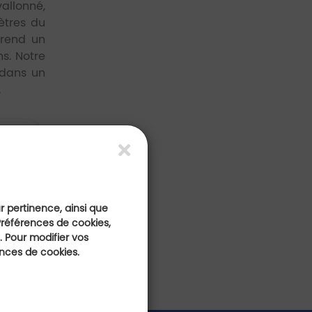
allonné,
ètres du
prend un
ns. Notre
 dans un
.
f-
ur pertinence, ainsi que
Préférences de cookies,
 Pour modifier vos
ences de cookies.