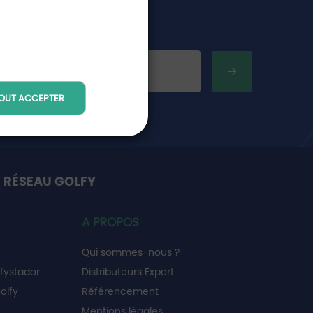
OUT ACCEPTER
 RÉSEAU GOLFY
A PROPOS
Qui sommes-nous ?
fystador
Distributeurs Export
olfy
Référencement
Mentions légales