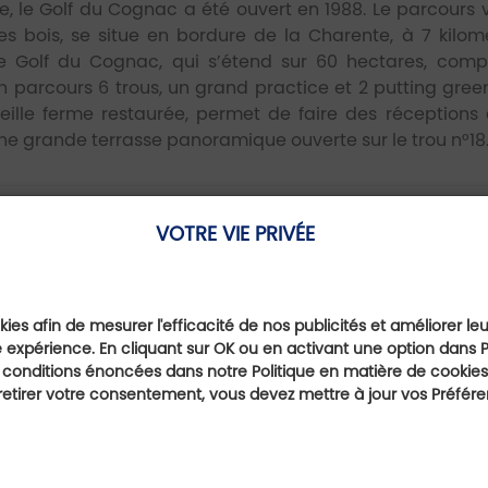
, le Golf du Cognac a été ouvert en 1988. Le parcours v
es bois, se situe en bordure de la Charente, à 7 kilom
Le Golf du Cognac, qui s’étend sur 60 hectares, com
un parcours 6 trous, un grand practice et 2 putting gree
ieille ferme restaurée, permet de faire des réceptions
e grande terrasse panoramique ouverte sur le trou n°18
Fiche établissement
VOTRE VIE PRIVÉE
https://www.golfy.fr/golfs/197--gol
du-cognac/
E-mail
e
ies afin de mesurer l'efficacité de nos publicités et améliorer le
le-Aquitaine
contact@golfducognac.fr
 expérience. En cliquant sur OK ou en activant une option dans 
 conditions énoncées dans notre Politique en matière de cookies.
etirer votre consentement, vous devez mettre à jour vos Préfér