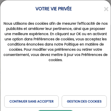
VOTRE VIE PRIVÉE
Nous utilisons des cookies afin de mesurer l'efficacité de nos
publicités et améliorer leur pertinence, ainsi que proposer
une meilleure expérience. En cliquant sur OK ou en activant
une option dans Préférences de cookies, vous acceptez les
conditions énoncées dans notre Politique en matière de
cookies. Pour modifier vos préférences ou retirer votre
consentement, vous devez mettre à jour vos Préférences de
cookies.
CONTINUER SANS ACCEPTER
GESTION DES COOKIES