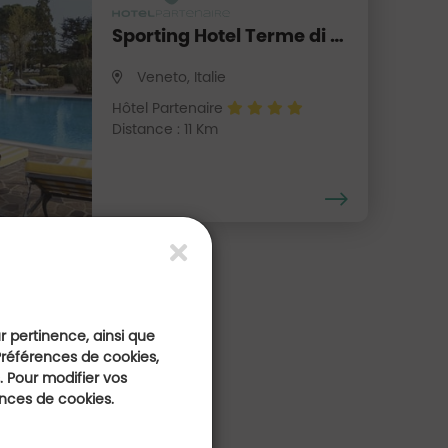
Sporting Hotel Terme di Galzignano
Veneto, Italie
Hôtel Partenaire
Distance : 11 Km
ur pertinence, ainsi que
Préférences de cookies,
 Pour modifier vos
ences de cookies.