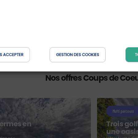
S ACCEPTER
GESTION DES COOKIES
T
Nos offres Coups de Coe
Multi parcours
hermes en
Trois gol
une oasis