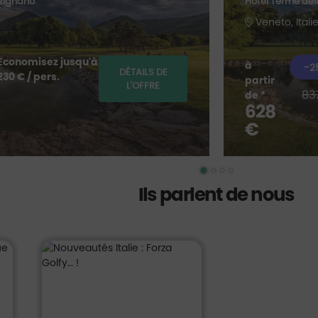
lzignano
Hôtel Terme dell
Veneto, Itali
Economisez jusqu'à
à
-2
DÉTAILS DE
230 € / pers.
partir
L'OFFRE
83
de *
628
€
Ils parlent de nous