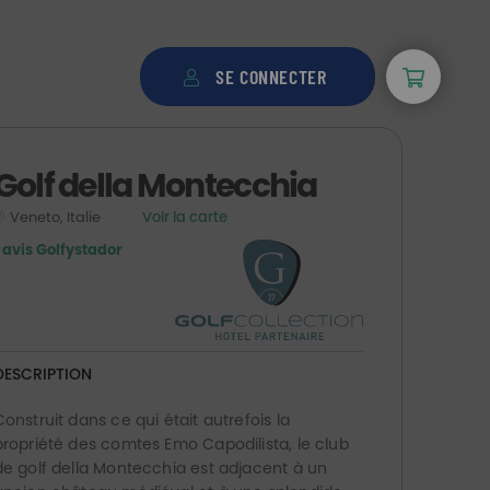
SE CONNECTER
Golf della Montecchia
Veneto, Italie
Voir la carte
1 avis Golfystador
DESCRIPTION
Construit dans ce qui était autrefois la
propriété des comtes Emo Capodilista, l
e club
de golf della Montecchia
est adjacent à un