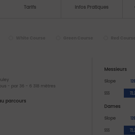
Tarifs
Infos Pratiques
White Course
Green Course
Red Cours
Messieurs
auley
Slope
12
rous - par 36 - 6 318 mètres
SSS
72,
au parcours
Dames
e
Slope
12
SSS
72,