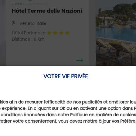
Hôtel Terme delle Nazioni
Veneto, Italie
Hôtel Partenaire
Distance : 8 Km
VOTRE VIE PRIVÉE
ies afin de mesurer l'efficacité de nos publicités et améliorer le
Hôtel Majestic Galzignano Resort Terme & Golf
 expérience. En cliquant sur OK ou en activant une option dans 
 conditions énoncées dans notre Politique en matière de cookies.
Veneto, Italie
etirer votre consentement, vous devez mettre à jour vos Préfér
Hôtel Partenaire
Distance : 11 Km