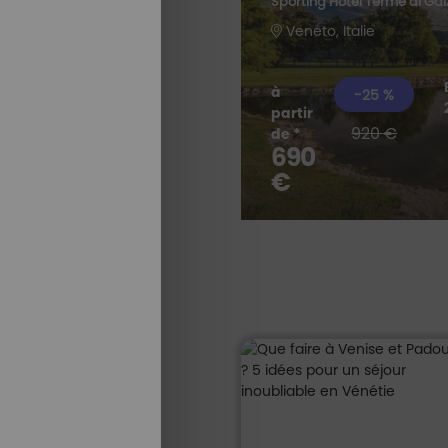
e
Sporting Hotel Terme di Ga
Veneto, Italie
à
-25 %
partir
920 €
de *
690
TOUS NOS
SÉJOURS
€