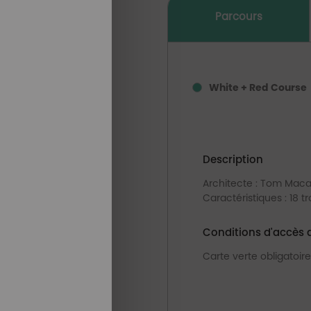
Parcours
White + Red Course
Description
Architecte : Tom Mac
Caractéristiques : 18 t
Conditions d'accès 
Carte verte obligatoir