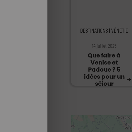
DESTINATIONS | VÉNÉTIE
14 juillet 2025
Que faire à
Venise et
Padoue ? 5
idées pour un
séjour
inoubliable en
Vénétie