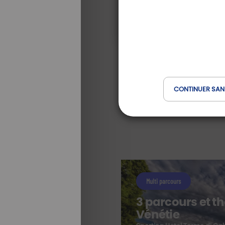
CONTINUER SAN
Multi parcours
3 parcours et t
Vénétie