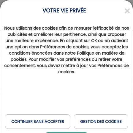
VOTRE VIE PRIVÉE
Nous utilisons des cookies afin de mesurer l'efficacité de nos
publicités et améliorer leur pertinence, ainsi que proposer
une meilleure expérience. En cliquant sur OK ou en activant
une option dans Préférences de cookies, vous acceptez les
conditions énoncées dans notre Politique en matière de
cookies. Pour modifier vos préférences ou retirer votre
consentement, vous devez mettre à jour vos Préférences de
cookies.
CONTINUER SANS ACCEPTER
GESTION DES COOKIES