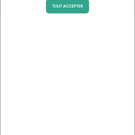
TOUT ACCEPTER
Gran Palas Experience Spa &
Beach Resort
Costa Daurada, Espagne
Voir la carte
DESCRIPTION
Gran Palas Experience 5***** Spa & Beach Resort, est
l'hôtel parfait pour des inoubliables escapades de golf sur
la Costa Daurada.