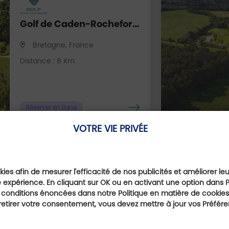
Golf de Caden-Rochefort-en-Terre
Bretagne, France
Distance : 8 Km
Réserver en ligne
VOTRE VIE PRIVÉE
ies afin de mesurer l'efficacité de nos publicités et améliorer le
Golf de Pornic
 expérience. En cliquant sur OK ou en activant une option dans 
 conditions énoncées dans notre Politique en matière de cookies.
Pays de la Loire, France
etirer votre consentement, vous devez mettre à jour vos Préfér
Distance : 60 Km