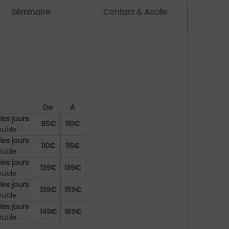
Séminaire
Contact & Accès
De
À
les jours
95€
110€
ouble
les jours
110€
115€
ouble
les jours
129€
139€
ouble
les jours
139€
159€
ouble
les jours
149€
189€
ouble