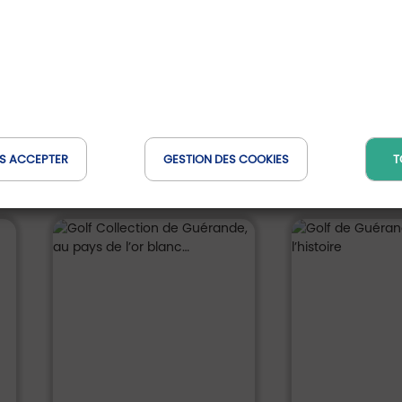
Réserver en ligne
Ils parlent de nous
S ACCEPTER
GESTION DES COOKIES
T