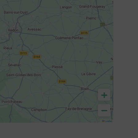
+
−
Leaflet