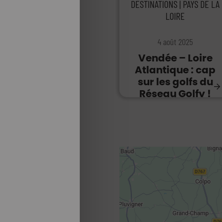
DESTINATIONS | PAYS DE LA
LOIRE
4 août 2025
Vendée – Loire
Atlantique : cap
sur les golfs du
Réseau Golfy !