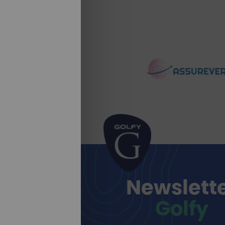
Newslett
Golfy