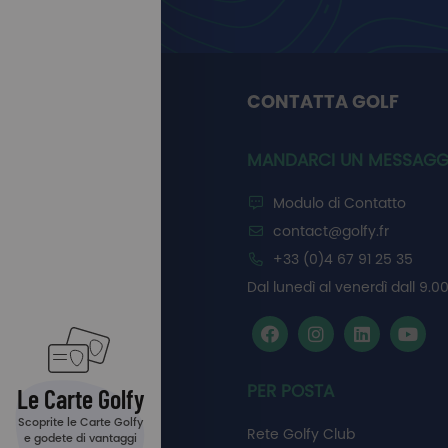
CONTATTA GOLF
MANDARCI UN MESSAGG
Modulo di Contatto
contact@golfy.fr
+33 (0)4 67 91 25 35
Dal lunedì al venerdì dall 9.00
PER POSTA
Le Carte Golfy
Scoprite le Carte Golfy
Rete Golfy Club
e godete di vantaggi