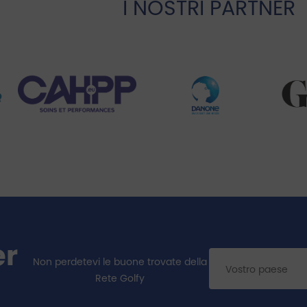
I NOSTRI PARTNER
er
Non perdetevi le buone trovate della
Rete Golfy