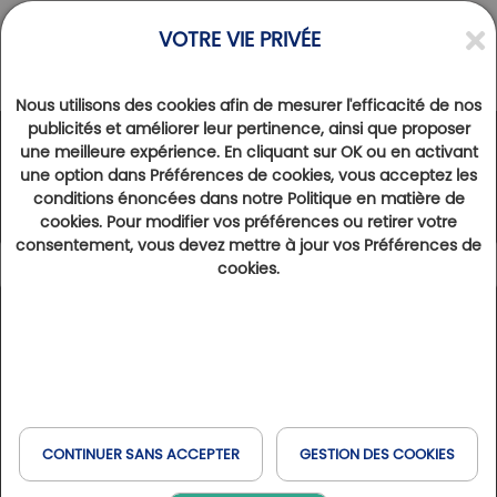
VOTRE VIE PRIVÉE
Nous utilisons des cookies afin de mesurer l'efficacité de nos
publicités et améliorer leur pertinence, ainsi que proposer
une meilleure expérience. En cliquant sur OK ou en activant
Le Réseau Golfy
une option dans Préférences de cookies, vous acceptez les
conditions énoncées dans notre Politique en matière de
cookies. Pour modifier vos préférences ou retirer votre
consentement, vous devez mettre à jour vos Préférences de
cookies.
Légende
138
Résultats trouvés
Afficher la carte
Type de séjour
France
Espagne
Belgique
Golfs & Golfs Collection
: golfs avec hôtel partenaire à
+
Réserver en ligne
Expérience Golf & Bien-être
proximité
Italie
Suisse
Havas & MSC
−
Club Paris Golfy
: golfs réceptifs autour de Paris
CONTINUER SANS ACCEPTER
GESTION DES COOKIES
Hôtels Partenaires
: hôtels situés à proximité des golfs
Quand