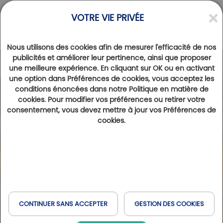
VOTRE VIE PRIVÉE
Nous utilisons des cookies afin de mesurer l'efficacité de nos
publicités et améliorer leur pertinence, ainsi que proposer
une meilleure expérience. En cliquant sur OK ou en activant
une option dans Préférences de cookies, vous acceptez les
conditions énoncées dans notre Politique en matière de
cookies. Pour modifier vos préférences ou retirer votre
consentement, vous devez mettre à jour vos Préférences de
cookies.
CONTINUER SANS ACCEPTER
GESTION DES COOKIES