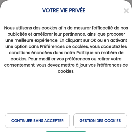
VOTRE VIE PRIVÉE
Nous utilisons des cookies afin de mesurer l'efficacité de nos
publicités et améliorer leur pertinence, ainsi que proposer
une meilleure expérience. En cliquant sur OK ou en activant
Le Réseau Golfy
une option dans Préférences de cookies, vous acceptez les
conditions énoncées dans notre Politique en matière de
cookies. Pour modifier vos préférences ou retirer votre
consentement, vous devez mettre à jour vos Préférences de
cookies.
Légende
137
Résultats trouvés
Afficher la carte
Type de séjour
France
Espagne
Belgique
Golfs & Golfs Collection
: golfs avec hôtel partenaire à
+
Réserver en ligne
Expérience Golf & Bien-être
proximité
Italie
Suisse
Havas & MSC
−
Club Paris Golfy
: golfs réceptifs autour de Paris
CONTINUER SANS ACCEPTER
GESTION DES COOKIES
Hôtels Partenaires
: hôtels situés à proximité des golfs
Quand