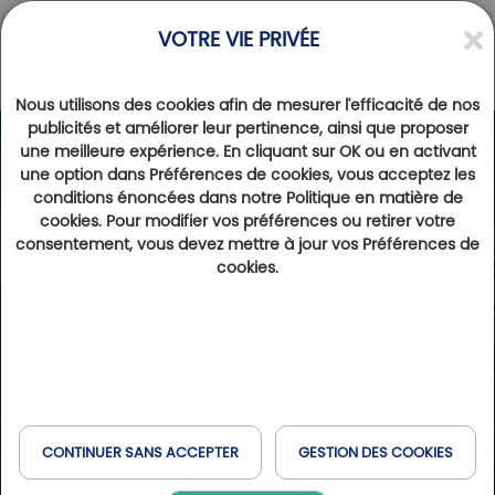
VOTRE VIE PRIVÉE
Nous utilisons des cookies afin de mesurer l'efficacité de nos
publicités et améliorer leur pertinence, ainsi que proposer
une meilleure expérience. En cliquant sur OK ou en activant
une option dans Préférences de cookies, vous acceptez les
conditions énoncées dans notre Politique en matière de
cookies. Pour modifier vos préférences ou retirer votre
consentement, vous devez mettre à jour vos Préférences de
cookies.
CONTINUER SANS ACCEPTER
GESTION DES COOKIES