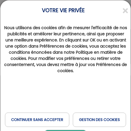
VOTRE VIE PRIVÉE
Nous utilisons des cookies afin de mesurer l'efficacité de nos
publicités et améliorer leur pertinence, ainsi que proposer
une meilleure expérience. En cliquant sur OK ou en activant
Le Réseau Golfy
une option dans Préférences de cookies, vous acceptez les
conditions énoncées dans notre Politique en matière de
cookies. Pour modifier vos préférences ou retirer votre
consentement, vous devez mettre à jour vos Préférences de
cookies.
Légende
137
Résultats trouvés
Afficher la carte
Type de séjour
France
Espagne
Belgique
Golfs & Golfs Collection
: golfs avec hôtel partenaire à
+
Réserver en ligne
Expérience Golf & Bien-être
proximité
Italie
Suisse
Havas & MSC
−
Club Paris Golfy
: golfs réceptifs autour de Paris
CONTINUER SANS ACCEPTER
GESTION DES COOKIES
Hôtels Partenaires
: hôtels situés à proximité des golfs
Quand