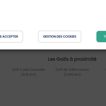
S ACCEPTER
GESTION DES COOKIES
T
Les Golfs à proximité
Golf Costa Daurada
Golf de Vallromanes
(à 15 km)
(à 105 km)