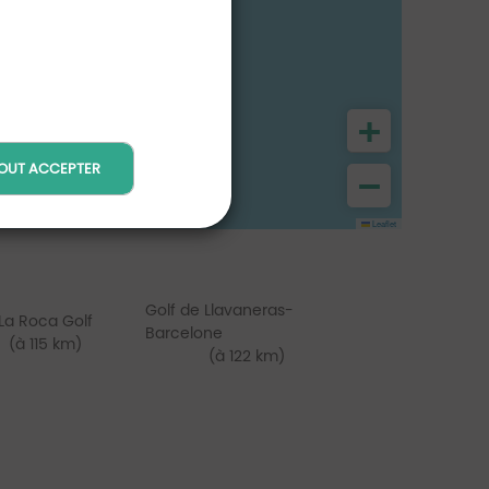
+
OUT ACCEPTER
−
Leaflet
Golf de Llavaneras-
La Roca Golf
Barcelone
(à 115 km)
(à 122 km)