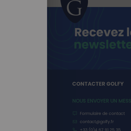
Recevez 
newslett
CONTACTER GOLFY
NOUS ENVOYER UN MES
Formulaire de contact
contact@golfy.fr
+33 (0)4 67 91 25 35