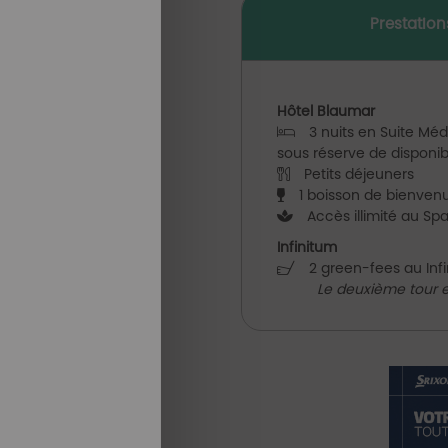
Prestation
Hôtel Blaumar
3 nuits en Suite Méd
sous réserve de disponibi
Petits déjeuners
1 boisson de bienvenu
Accès illimité au Sp
Infinitum
2 green-fees au Infin
Le deuxième tour es