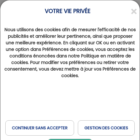
VOTRE VIE PRIVÉE
Nous utilisons des cookies afin de mesurer l'efficacité de nos
publicités et améliorer leur pertinence, ainsi que proposer
une meilleure expérience. En cliquant sur OK ou en activant
ACTUALITÉS
>
VIE DES CLUBS
une option dans Préférences de cookies, vous acceptez les
Le Camiral Golf & Wellness a fait des
conditions énoncées dans notre Politique en matière de
rénovations
cookies. Pour modifier vos préférences ou retirer votre
consentement, vous devez mettre à jour vos Préférences de
22 août 2024
16829
cookies.
Le PGA Stadium Course modernisé, un nouveau restaurant aux saveurs catalanes… Découvrez les nouveaux
aménagements entrepris par le Camiral Golf & Wellness.
Des aménagements ont été faits
au PGA Stadium Course
CONTINUER SANS ACCEPTER
GESTION DES COOKIES
Le PGA Stadium Course, Camiral Golf & Wellness