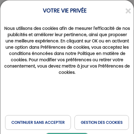
VOTRE VIE PRIVÉE
Nous utilisons des cookies afin de mesurer l'efficacité de nos
publicités et améliorer leur pertinence, ainsi que proposer
une meilleure expérience. En cliquant sur OK ou en activant
DESTINATIONS
>
NOUVELLE AQUITAINE
une option dans Préférences de cookies, vous acceptez les
Charente, en remontant le fleuve
conditions énoncées dans notre Politique en matière de
cookies. Pour modifier vos préférences ou retirer votre
10 octobre 2023
1593
consentement, vous devez mettre à jour vos Préférences de
A l’exception de Royan, un peu plus au sud sur la façade Atlantique, les golfs de Saintes et d’Angoulême
cookies.
déploient leurs fairways au plus près de la Charente. De bonnes raisons pour remonter le cours du fleuve,
d’entrer en terre, de tutoyer les anges enivrés, tout en jouant de très jolis parcours loin d’être plats. Très loin,
même…
Créer le
Golf de Royan
le long de la Côte de Beauté,
un challenge relevé par Robert Berthet en 1977.
CONTINUER SANS ACCEPTER
GESTION DES COOKIES
Entre les pins maritimes et les chênes verts, sur un