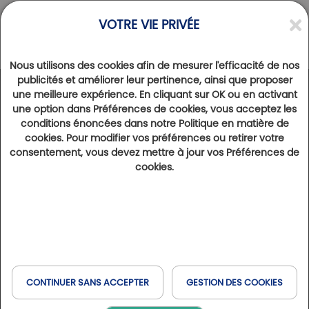
VOTRE VIE PRIVÉE
Nous utilisons des cookies afin de mesurer l'efficacité de nos
publicités et améliorer leur pertinence, ainsi que proposer
une meilleure expérience. En cliquant sur OK ou en activant
DESTINATIONS
>
SUISSE
une option dans Préférences de cookies, vous acceptez les
Golf & Country Club de Bonmont : nouveau golf
conditions énoncées dans notre Politique en matière de
Golfy en Suisse
cookies. Pour modifier vos préférences ou retirer votre
consentement, vous devez mettre à jour vos Préférences de
26 février 2025
13409
cookies.
Adossé aux montagnes du Jura, surplombant le Lac Léman, le Golf & Country Club de Bonmont est un havre de
paix qui séduira les touristes en quête d'un séjour paisible, raffiné et golfique. Nouveau partenaire du Réseau
Golfy, il offre une occasion idéale de le découvrir et d'apprécier son cadre d'exception.
Texte d'Alexandre Mazas
À Bonmont, la notion d'accueil est une tradition de
CONTINUER SANS ACCEPTER
GESTION DES COOKIES
très longue date. L'année 2023 a en effet marqué un