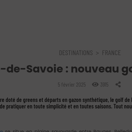
DESTINATIONS
>
FRANCE
e-de-Savoie : nouveau go
5 février 2025
3915
tre doté de greens et départs en gazon synthétique, le golf de 
ir de pratiquer en toute simplicité et en toutes saisons. Tout 
ie
se situe en plaine savoyarde entre Bauges, Belled