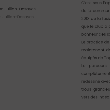
C’est sous l’
de la commune
e Jullian-Desayes
2018 de la fu
que le club a 
bonheur des l
Le practice de 
maintenant do
équipés de Top
Le parcours
complétement 
redessiné avec
trous grande
vers des index 