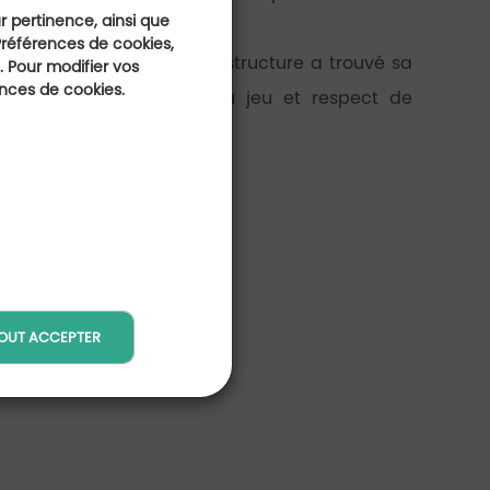
ur pertinence, ainsi que
Préférences de cookies,
de Savoie, cette nouvelle structure a trouvé sa
 Pour modifier vos
ences de cookies.
 unique alliant plaisir du jeu et respect de
OUT ACCEPTER