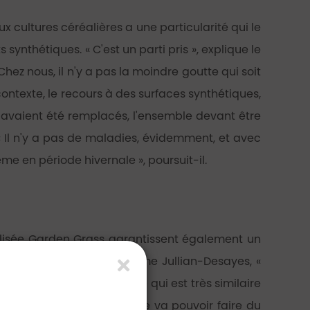
ux cultures céréalières a une particularité qui le
ynthétiques. « C'est un parti pris », explique le
Chez nous, il n'y a pas la moindre goutte qui soit
 contexte, le recours à des surfaces synthétiques,
f avaient été remplacés, l'ensemble devant être
. « Il n'y a pas de maladies, évidemment, et avec
e en période hivernale », poursuit-il.
cialisée Garden Grass garantissent également un
 au début », admet Guillaume Jullian-Desayes, «
t, on a vraiment une roule qui est très similaire
alle uréthane bien touchée va pouvoir faire du