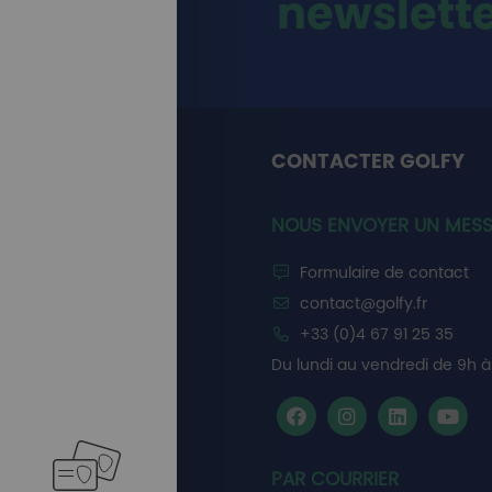
newslett
CONTACTER GOLFY
NOUS ENVOYER UN MES
Formulaire de contact
contact@golfy.fr
+33 (0)4 67 91 25 35
Du lundi au vendredi de 9h à 
PAR COURRIER