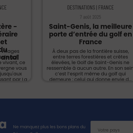
ANCE
DESTINATIONS | FRANCE
7 août 2025
zère -
Saint-Genis, la meilleure
éraire
porte d’entrée du golf en
 et
France
 du
 villages
À deux pas de la frontière suisse,
antal
 de golf
entre terres forestières et crêtes
 vivant, ce
élevées, le Golf de Saint-Genis ne
uvergne vous
ressemble à aucun autre. En son sein
jusqu'aux
c’est l’esprit même du golf qui
ssant par La
demeure : celui qui donne envie d...
...
la
Ne manquez plus les bons plans du