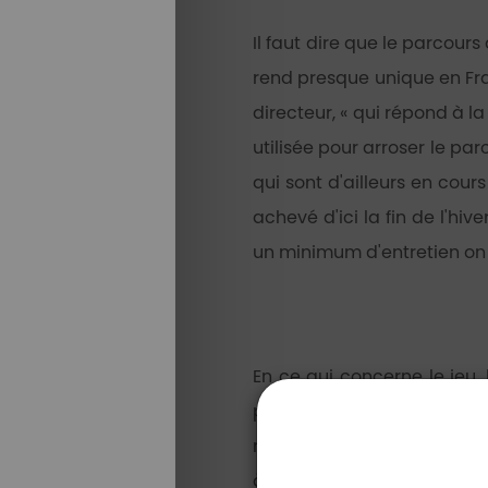
Il faut dire que le parcours
rend presque unique en Fran
directeur, « qui répond à la
utilisée pour arroser le par
qui sont d'ailleurs en cou
achevé d'ici la fin de l'hi
un minimum d'entretien on 
En ce qui concerne le jeu,
plaisir semblable à celui 
mais très vite on l'oublie.
à de l'herbe ; et en term