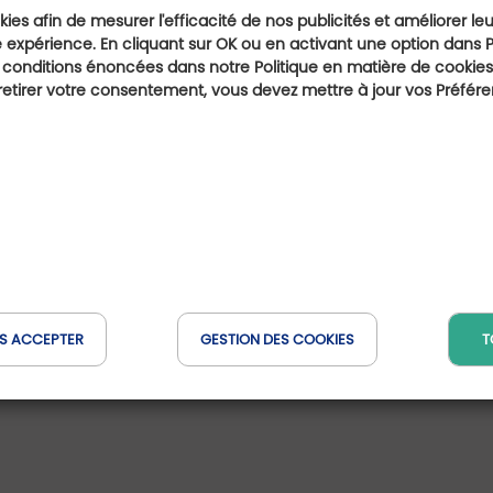
ies afin de mesurer l'efficacité de nos publicités et améliorer le
hétique ! »
 expérience. En cliquant sur OK ou en activant une option dans 
ans ce pays merveilleux où l'on produit l'excellent vin 
 conditions énoncées dans notre Politique en matière de cookies.
etirer votre consentement, vous devez mettre à jour vos Préfér
 prédilection des passionnés, offrant une expérience
Golf de Porte-de-Savoie
221 chemin du Canton
73800 Porte-de-Savoie
www.golf-portedesavoie.com
S ACCEPTER
GESTION DES COOKIES
T
info@golf-portedesavoie.com
+33 4 58 14 14 03