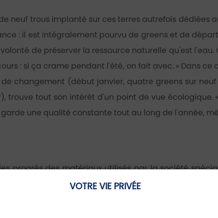
 de neuf trous implanté sur ces terres autrefois dédiées a
ce : il est intégralement pourvu de greens et de départs s
 volonté de préserver la ressource naturelle qu'est l'eau. 
cours : si ça crame pendant l'été, on fait avec. » Dans ce
rs de changement (début janvier, quatre greens sur neu
ver), trouve tout son intérêt d'un point de vue écologique
garde une qualité constante tout au long de l'année, mêm
 les progrès des matériaux utilisés par la société spé
procuré par l'herbe naturelle. « C'est un peu déroutant
VOTRE VIE PRIVÉE
 Quand les greens sont bien brossés et sablés régulièremen
es de fermeté, on retrouve les mêmes sensations. Une b