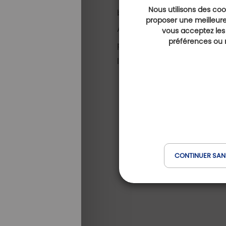
Nous utilisons des cook
backspin sur un green synt
proposer une meilleure
Au pied du mont Granier, d
vous acceptez les
préférences ou r
place parmi les lieux de
l’environnement.
CONTINUER SAN