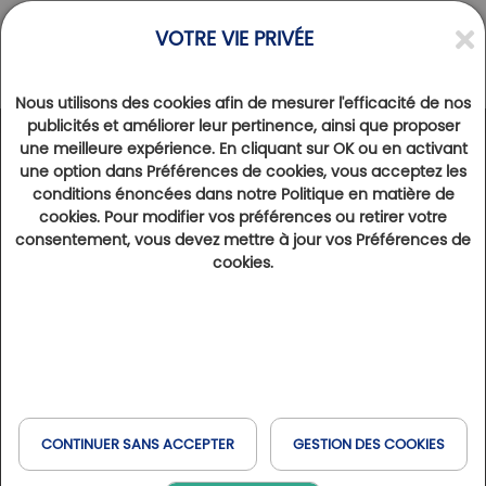
VOTRE VIE PRIVÉE
Nous utilisons des cookies afin de mesurer l'efficacité de nos
publicités et améliorer leur pertinence, ainsi que proposer
une meilleure expérience. En cliquant sur OK ou en activant
DESTINATIONS
>
FRANCE
une option dans Préférences de cookies, vous acceptez les
Le Liberty Country Club : nouveau Golf du
conditions énoncées dans notre Politique en matière de
Réseau Golfy
cookies. Pour modifier vos préférences ou retirer votre
consentement, vous devez mettre à jour vos Préférences de
19 février 2025
5648
cookies.
Découvrez Le Liberty Country Club en Ile de France, qui a fait son entrée dans le Réseau Golfy cette année !
Texte d'Alexandre Mazas
Le plus récent golf de France, ouvert officiellement
depuis le 23 septembre 2024, entend séduire
CONTINUER SANS ACCEPTER
GESTION DES COOKIES
membres et clients Golfy en alliant le dynamisme