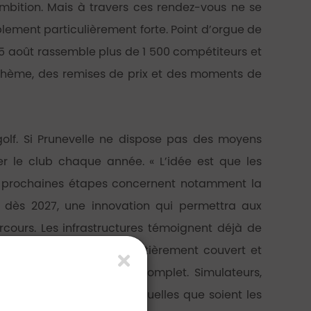
mbition. Mais à travers ces rendez-vous ne se
blement particulièrement forte. Point d’orgue de
5 août rassemble plus de 1 500 compétiteurs et
s à thème, des remises de prix et des moments de
golf. Si Prunevelle ne dispose pas des moyens
luer le club chaque année. « L’idée est que les
es prochaines étapes concernent notamment la
s dès 2027, une innovation qui permettra aux
cours. Les infrastructures témoignent déjà de
énéficient d’un practice entièrement couvert et
mance particulièrement complet. Simulateurs,
ux joueurs de progresser quelles que soient les