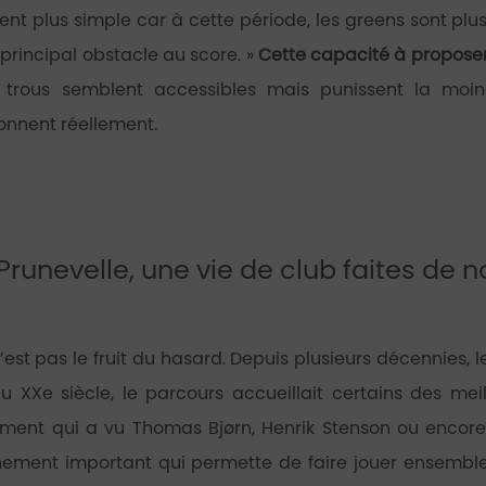
ment plus simple car à cette période, les greens sont pl
 principal obstacle au score. »
Cette capacité à proposer 
s trous semblent accessibles mais punissent la moin
onnent réellement.
 Prunevelle, une vie de club faites d
est pas le fruit du hasard. Depuis plusieurs décennies, le
du XXe siècle, le parcours accueillait certains des me
ment qui a vu Thomas Bjørn, Henrik Stenson ou encore 
ement important qui permette de faire jouer ensemble 