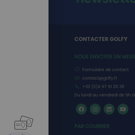
CONTACTER GOLFY
NOUS ENVOYER UN MES
Formulaire de contact
contact@golfy.fr
+33 (0)4 67 91 25 35
Du lundi au vendredi de 9h à 
PAR COURRIER