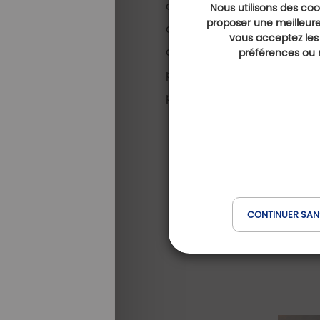
conditions météorologique
Nous utilisons des cook
proposer une meilleure
conjugue finalement à plus
vous acceptez les
amateur européen. Celui du 
préférences ou r
pas grâce à une volonté c
pourquoi tant de golfeurs 
CONTINUER SAN