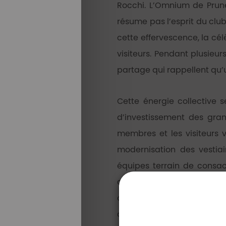
Rocchi. L’Omnium de Prune
résume pas l’esprit du clu
cette effervescence, la c
visiteurs. Pendant plusieu
partage qui rappellent qu’u
Cette énergie collective 
d’investissement des grand
membres et les visiteurs 
modernisation des vestia
équipes terrain de consac
cette volonté d’améliorati
connecté, d’un petit parc
analyse 3D, plaques de for