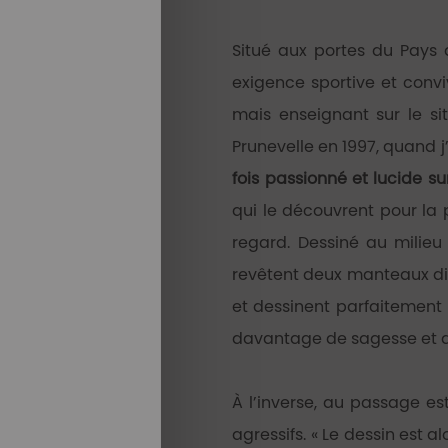
Situé aux portes du Pays
exigence sportive et convi
mais enseignant sur le si
Prunevelle en 1997, quand j’
fois passionné et lucide s
qui le découvrent pour la 
regard. Dessiné au milieu
revêtent deux manteaux diffé
et dessinent parfaitement l
davantage de sagesse et de 
À l’inverse, au passage est
agressifs. « Le dessin est 