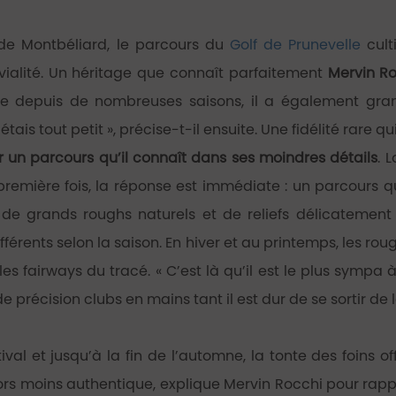
 de Montbéliard, le parcours du
Golf de Prunevelle
cult
vialité. Un héritage que connaît parfaitement
Mervin R
te depuis de nombreuses saisons, il a également gran
étais tout petit », précise-t-il ensuite. Une fidélité rare 
ur un parcours qu’il connaît dans ses moindres détails
. 
première fois, la réponse est immédiate : un parcours 
 de grands roughs naturels et de reliefs délicatement 
rents selon la saison. En hiver et au printemps, les roughs 
es fairways du tracé. « C’est là qu’il est le plus sympa
précision clubs en mains tant il est dur de se sortir de 
ival et jusqu’à la fin de l’automne, la tonte des foins of
alors moins authentique, explique Mervin Rocchi pour rapp