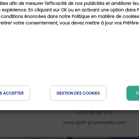
s. Une approche moderne qui complète parfaitement l’AD
ies afin de mesurer l'efficacité de nos publicités et améliorer le
 expérience. En cliquant sur OK ou en activant une option dans 
ieurs temps. Celui du passé, avec un parcours qui a vu
 conditions énoncées dans notre Politique en matière de cookies.
présent, porté par une vie associative particulièrement 
etirer votre consentement, vous devez mettre à jour vos Préfér
onstante de faire évoluer l’expérience proposée aux 
reviennent année après année arpenter ses fairways.
Golf de Prunevelle
Les Petits Bans
25420 Dampierre-sur-le-Doubs
S ACCEPTER
GESTION DES COOKIES
T
contact@golf-prunevelle.com
+33 3 81 98 11 77
www.golf-prunevelle.com