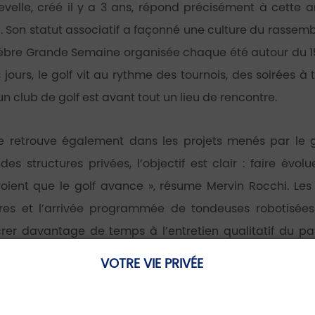
velle, créé il y a 3 ans, répond précisément à cette a
b. Son statut associatif a façonné une culture du rassem
élèbre Grande Semaine organisée chaque été autour du 1
rs jours, le golf vit au rythme des tournois, des soirée
n club de golf est avant tout un lieu de rencontre.
se retrouve également dans les projets menés par le 
es structures privées, l’objectif est clair : faire évo
voient que le golf avance », résume Mervin Rocchi. L
ires et l’arrivée programmée de tondeuses robotisée
rer davantage de temps à l’entretien qualitatif du par
on continue. Outre le parcours 18 trous, les joueurs b
VOTRE VIE PRIVÉE
ours d’entraînement, ainsi que d’un centre de perfor
ce, putting indoor : tout a été pensé pour permettre a