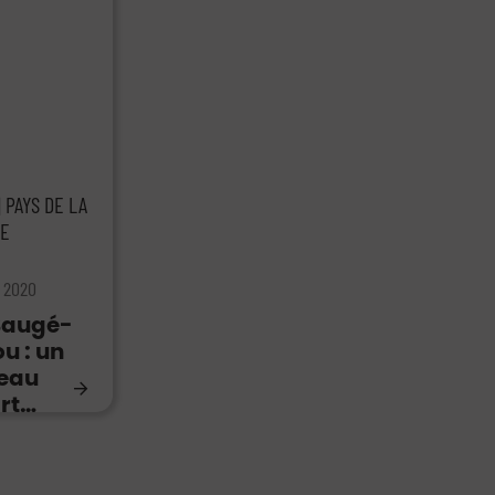
| PAYS DE LA
RE
r 2020
 Baugé-
u : un
eau
rt…