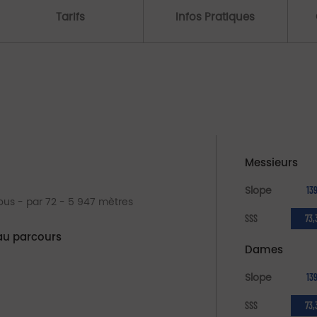
Tarifs
Infos Pratiques
Messieurs
Slope
13
rous - par 72 - 5 947 mètres
SSS
73,
au parcours
Dames
Slope
13
SSS
73,