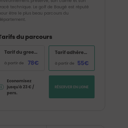
environnement préservé, son calme et son
tracé technique. Le golf de Baugé est réputé
pour être le plus beau parcours du
département.
Tarifs du parcours
Tarif du green-fee
Tarif adhérent Golfy
78€
55€
à partir de
à partir de
Economisez
jusqu'à 23 € /
RÉSERVER EN LIGNE
pers.