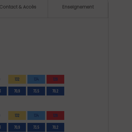
Contact & Accès
Enseignement
9
132
134
129
3
70,9
73,5
70,2
9
132
134
129
3
70,9
73,5
70,2