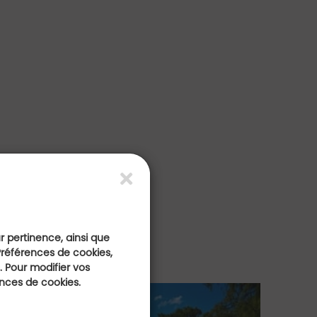
ur
ur pertinence, ainsi que
Préférences de cookies,
 Pour modifier vos
ences de cookies.
E