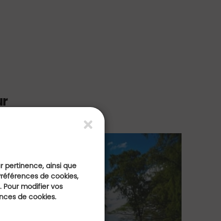
ur
M
ur pertinence, ainsi que
Tr
Préférences de cookies,
Sa
 Pour modifier vos
golfExpérience
ences de cookies.
Golf
le ou entre amis
Au