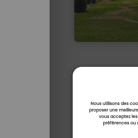
Multi parcours
Nous utilisons des cook
Trio de golf en 
proposer une meilleure
Savoie
vous acceptez les
e
préférences ou r
Golf d'Avoriaz-Morzine
Auvergne-Rhône-Alpes