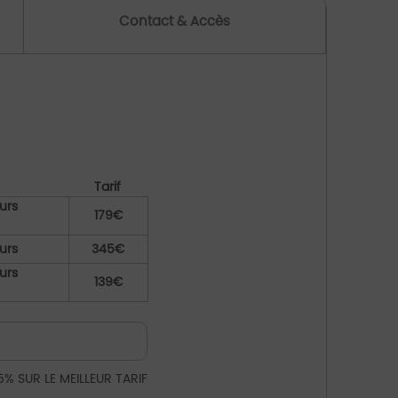
Contact & Accès
Tarif
urs
179€
urs
345€
urs
139€
5% SUR LE MEILLEUR TARIF