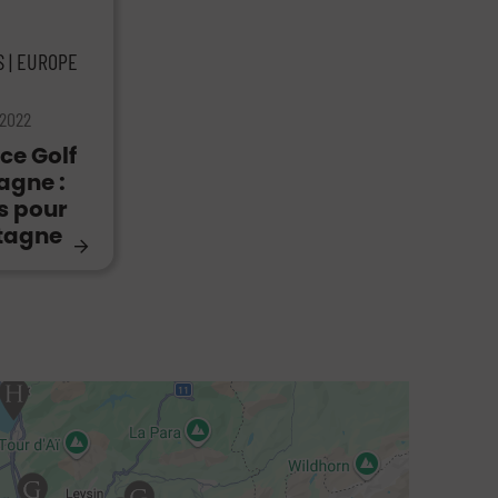
S | EUROPE
 2022
ce Golf
agne :
s pour
tagne