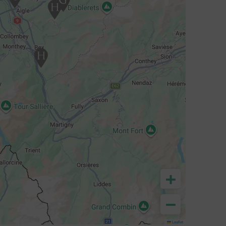
+
−
Leaflet