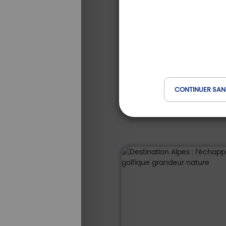
à
-25 %
partir
567 €
de *
425
TOUS NOS
SÉJOURS
€
CONTINUER SAN