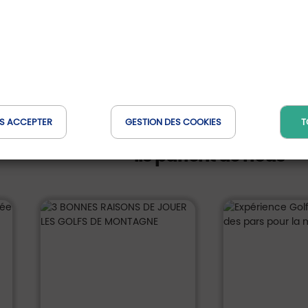
Economisez
DÉTAILS DE
jusqu'à 142 € / pers.
L'OFFRE
S ACCEPTER
GESTION DES COOKIES
T
Ils parlent de nous