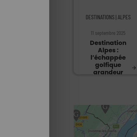
DESTINATIONS | ALPES
11 septembre 2025
Destination
Alpes :
l’échappée
golfique
grandeur
nature