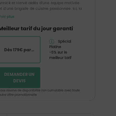
Annick et Hervé aidés d’une équipe motivée
et d’une brigade de cuisine passionnée. Ici, la
chaleur du décor égale celle de l’accueil.
Voir plus
L’esprit montagne, à la fois convivial et
dynamique, vous accompagne tout au long
Meilleur tarif du jour garanti
de votre séjour, été comme hiver. Profitez de
l’atmosphère cosy de cet hôtel chalet à
Spécial
Morzine, avec espace détente et piscine
Platine
chauffée, jacuzzi, sauna, hammam pour vous
Dès 179€ par chambre
-5% sur le
ressourcer en toute quiétude à la montagne.
meilleur tarif
DEMANDER UN
DEVIS
ous réserve de disponibilité non cumulable avec toute
utre offre promotionnelle