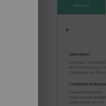
Percorso
Description
Architteto : FROMANG
Anno di costruzione : 
Caratteristiche : 18 bu
Condizioni di access
Licenza obbligatoria
Tessera verde obbligat
Indice uomo min.: 54