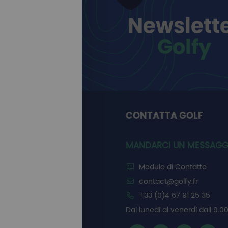
Newslett
Golfy
CONTATTA GOLF
MANDARCI UN MESSAGG
Modulo di Contatto
contact@golfy.fr
+33 (0)4 67 91 25 35
Dal lunedì al venerdì dall 9.00