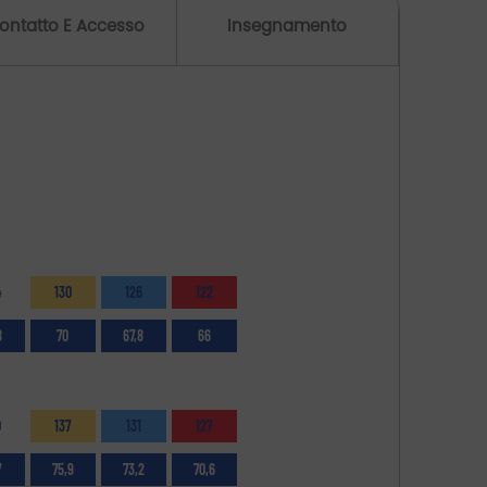
ontatto E Accesso
Insegnamento
4
130
126
122
8
70
67,8
66
0
137
131
127
7
75,9
73,2
70,6