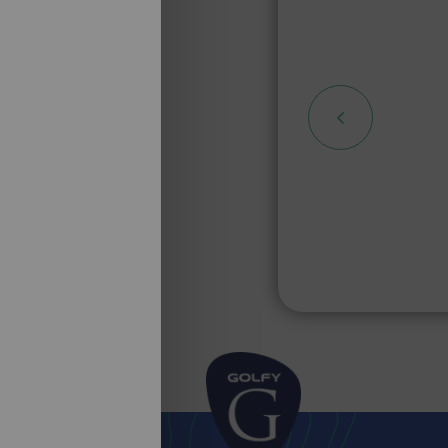
 Club
fé en