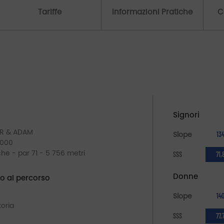
Tariffe
Informazioni Pratiche
C
Signori
ER & ADAM
Slope
13
2000
che - par 71 - 5 756 metri
SSS
71,
Donne
o al percorso
Slope
14
oria
SSS
77,