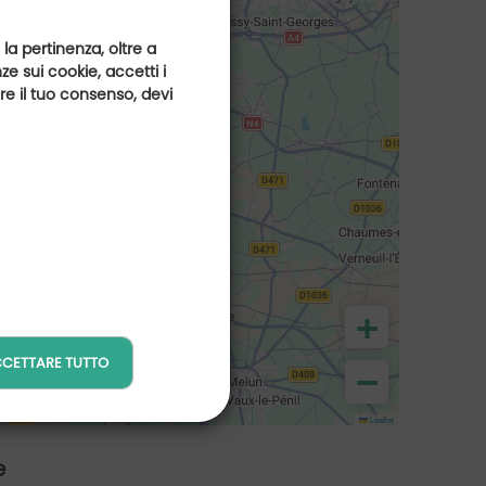
 la pertinenza, oltre a
e sui cookie, accetti i
are il tuo consenso, devi
+
CETTARE TUTTO
−
Leaflet
e