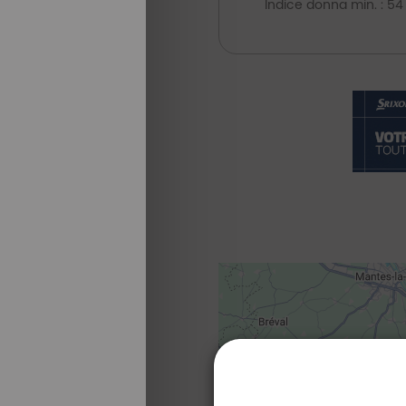
Indice donna min. : 54