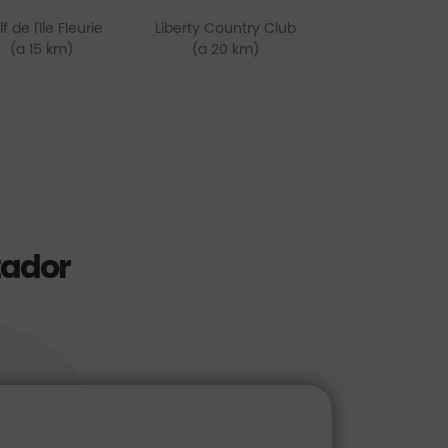
f de l'Ile Fleurie
Liberty Country Club
(a 15 km)
(a 20 km)
tador