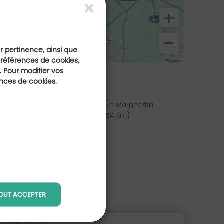
+
−
ur pertinence, ainsi que
Préférences de cookies,
Leaflet
 Pour modifier vos
ences de cookies.
lf Club Margara
Golf Club La Margherita
(à 55 km)
(à 64 km)
OUT ACCEPTER