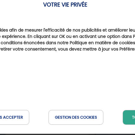
VOTRE VIE PRIVÉE
ies afin de mesurer l'efficacité de nos publicités et améliorer le
 expérience. En cliquant sur OK ou en activant une option dans 
 conditions énoncées dans notre Politique en matière de cookies.
Les Golfs à proximité
etirer votre consentement, vous devez mettre à jour vos Préfér
Circolo Golf Torino-La
ulle
Royal Park I Roveri
Go
Mandria
(à 50 km)
(à 50 km)
S ACCEPTER
GESTION DES COOKIES
T