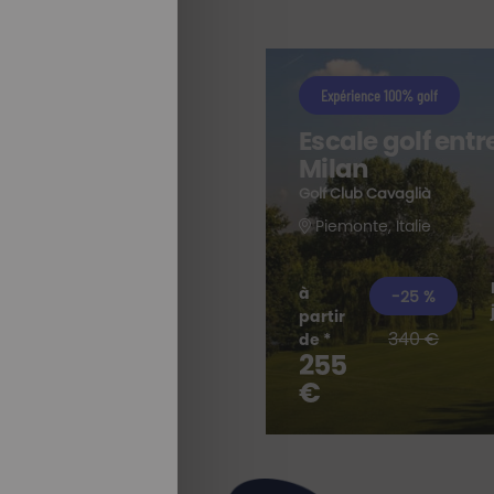
Expérience 100% golf
Escale golf entr
Milan
e
Golf Club Cavaglià
Piemonte, Italie
à
-25 %
partir
340 €
de *
255
TOUS NOS
SÉJOURS
€