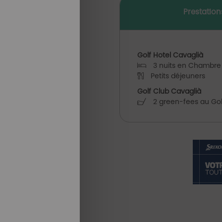
Prestation
Golf Hotel Cavaglià
3 nuits en Chambre
Petits déjeuners
Golf Club Cavaglià
2 green-fees au Golf