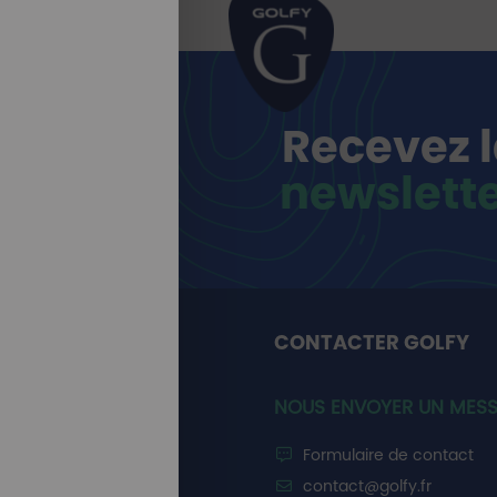
Recevez 
newslett
CONTACTER GOLFY
NOUS ENVOYER UN MES
Formulaire de contact
contact@golfy.fr