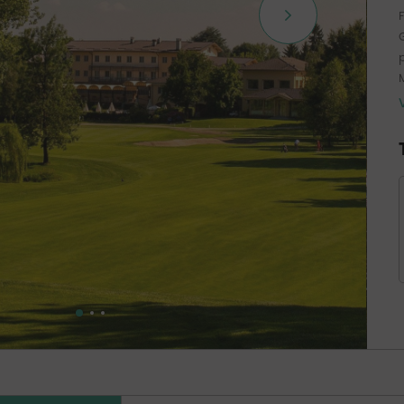
p
t
p