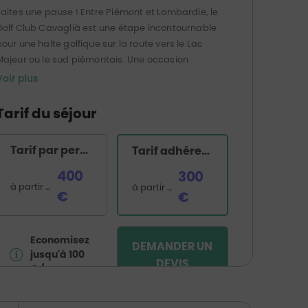
Faites une pause ! Entre Piémont et Lombardie, le
Golf Club Cavaglià est une étape incontournable
our une halte golfique sur la route vers le Lac
Majeur ou le sud piémontais. Une occasion
unique de jouer ce parcours singulier, dont les 18
Voir plus
rous ont été finalisés en 2015. Sur place,
l'hôtel**** propose 37 chambres spacieuses, une
Tarif du séjour
iscine et une salle de fitness.
Tarif par personne
Tarif adhérent Golfy
400
300
à partir de
à partir de
€
€
Economisez
DEMANDER UN
jusqu'à 100
DEVIS
€ / pers.