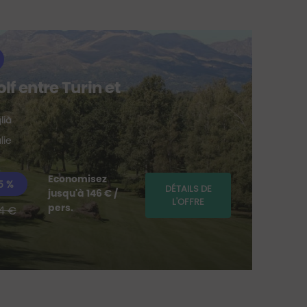
M
lf entre Turin et
Tr
à 
lià
Best
lie
Pi
Economisez
à
5 %
DÉTAILS DE
jusqu'à 146 € /
part
L'OFFRE
pers.
4 €
de *
52
€