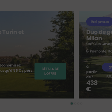
Multi parcours
e Turin et
Duo de go
Milan
Golf Club Cavag
Piemonte, Ita
Economisez
à
-2
DÉTAILS DE
jusqu'à 85 € / pers.
partir
L'OFFRE
58
de *
438
€