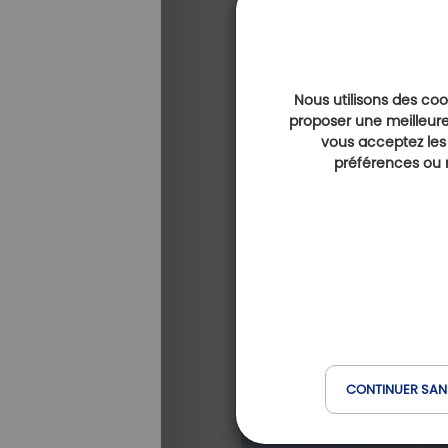
Nous utilisons des cook
proposer une meilleure
vous acceptez les
préférences ou r
Golf Club Biella Le Bet
(à 15 km)
CONTINUER SAN