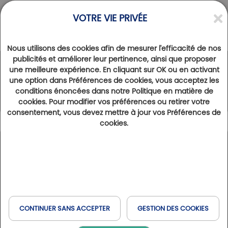
VOTRE VIE PRIVÉE
Nous utilisons des cookies afin de mesurer l'efficacité de nos
publicités et améliorer leur pertinence, ainsi que proposer
une meilleure expérience. En cliquant sur OK ou en activant
Le Réseau Golfy
une option dans Préférences de cookies, vous acceptez les
conditions énoncées dans notre Politique en matière de
cookies. Pour modifier vos préférences ou retirer votre
consentement, vous devez mettre à jour vos Préférences de
cookies.
Légende
137
Résultats trouvés
Afficher la carte
Type de séjour
France
Espagne
Belgique
Golfs & Golfs Collection
: golfs avec hôtel partenaire à
+
Réserver en ligne
Expérience Golf & Bien-être
proximité
Italie
Suisse
Havas & MSC
−
Club Paris Golfy
: golfs réceptifs autour de Paris
CONTINUER SANS ACCEPTER
GESTION DES COOKIES
Hôtels Partenaires
: hôtels situés à proximité des golfs
Quand