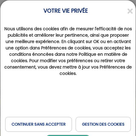
VOTRE VIE PRIVÉE
Nous utilisons des cookies afin de mesurer l'efficacité de nos
publicités et améliorer leur pertinence, ainsi que proposer
une meilleure expérience. En cliquant sur OK ou en activant
une option dans Préférences de cookies, vous acceptez les
conditions énoncées dans notre Politique en matière de
cookies. Pour modifier vos préférences ou retirer votre
consentement, vous devez mettre à jour vos Préférences de
cookies.
CONTINUER SANS ACCEPTER
GESTION DES COOKIES