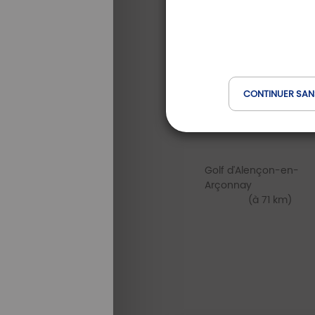
CONTINUER SAN
Golf d'Alençon-en-
Arçonnay
(à 71 km)