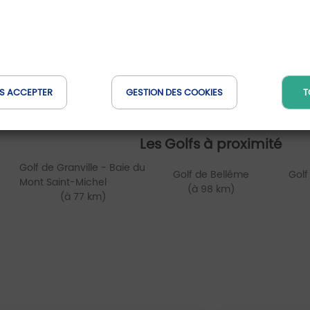
S ACCEPTER
GESTION DES COOKIES
T
Les Golfs à proximité
Golf de Granville - Baie du
Golf de Bellême
Golf
Mont Saint-Michel
(à 98 km)
(à 77 km)