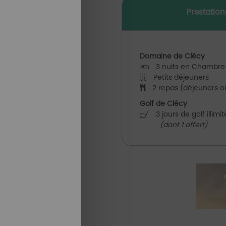
Prestation
Domaine de Clécy
3 nuits en Chambre 
Petits déjeuners
2 repas (déjeuners ou
Golf de Clécy
3 jours de golf illim
(dont 1 offert)