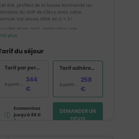
Cet été, profitez de la Suisse Normande au
Domaine du Golf de Clécy avec cette
formule Vacances d'été en 2 = 3 !
En juillet et en août, venez vivre une
Voir plus
parenthèse de détente dans un
environnement préservé, entre nature, golf et
art de vivre normand.
Tarif du séjour
Hôtel, restaurant, spa et parcours 18 trous
vous attendent pour un séjour placé sous le
Tarif par personne
Tarif adhérent Golfy
signe du bien-être et de l'évasion.
À très bientôt sur les fairways normands !
344
258
à partir de
à partir de
€
€
Economisez
DEMANDER UN
jusqu'à 86 €
DEVIS
/ pers.