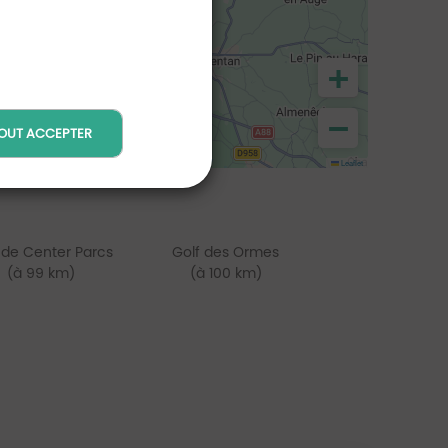
+
−
OUT ACCEPTER
Leaflet
 de Center Parcs
Golf des Ormes
(à 99 km)
(à 100 km)