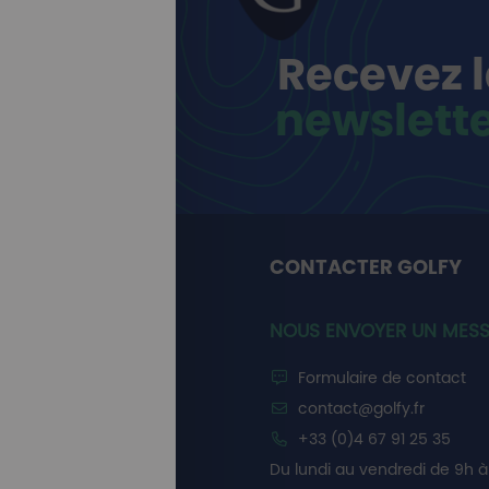
Recevez 
newslett
CONTACTER GOLFY
NOUS ENVOYER UN MES
Formulaire de contact
contact@golfy.fr
+33 (0)4 67 91 25 35
Du lundi au vendredi de 9h à 