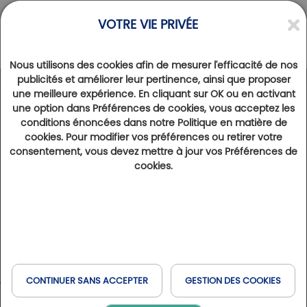
VOTRE VIE PRIVÉE
Nous utilisons des cookies afin de mesurer l'efficacité de nos
publicités et améliorer leur pertinence, ainsi que proposer
une meilleure expérience. En cliquant sur OK ou en activant
RENCONTRES
>
INTERVIEW
une option dans Préférences de cookies, vous acceptez les
La Freslonnière : une aventure familiale portée
conditions énoncées dans notre Politique en matière de
par les femmes
cookies. Pour modifier vos préférences ou retirer votre
consentement, vous devez mettre à jour vos Préférences de
1er juillet 2026
2300
cookies.
Au Golf de la Freslonnière, depuis plusieurs générations, des femmes jouent un rôle central dans le
développement et la pérennité de ce domaine d'exception aux portes de Rennes. Véronique et Cassandre,
tante et nièce, incarnent cette transmission entre expérience et modernité. Elles nous ouvrent les portes de leur
quotidien, reviennent sur leur parcours, évoquent les défis du travail en famille et partagent leur vision de
l'avenir du golf féminin.
Comment chacune de vous est arrivée à vos
CONTINUER SANS ACCEPTER
GESTION DES COOKIES
fonctions au sein du golf ?