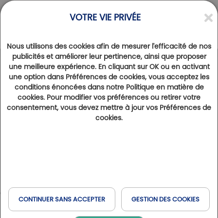
VOTRE VIE PRIVÉE
Nous utilisons des cookies afin de mesurer l'efficacité de nos
publicités et améliorer leur pertinence, ainsi que proposer
une meilleure expérience. En cliquant sur OK ou en activant
RENCONTRES
>
INTERVIEW
une option dans Préférences de cookies, vous acceptez les
Domaine de Saint-Endréol : quand l’expérience
conditions énoncées dans notre Politique en matière de
fait la différence.
cookies. Pour modifier vos préférences ou retirer votre
consentement, vous devez mettre à jour vos Préférences de
1er juillet 2026
2487
cookies.
Responsable marketing du Domaine de Saint-Endréol depuis plus de vingt ans, Vanessa Chevrier participe à
l’évolution de cette destination emblématique du Var, où le golf se vit désormais comme une expérience
complète mêlant nature, détente, gastronomie et bien-être. Un témoignage inspirant sur la place des femmes
dans l’hospitalité golfique et sur les nouvelles attentes des golfeurs.
Vous êtes responsable marketing du
CONTINUER SANS ACCEPTER
GESTION DES COOKIES
Domaine de Saint-Endréol depuis plusieurs