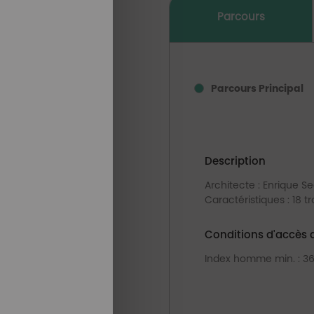
Parcours
Parcours Principal
Description
Architecte : Enrique S
Caractéristiques : 18 t
Conditions d'accès 
Index homme min. : 3