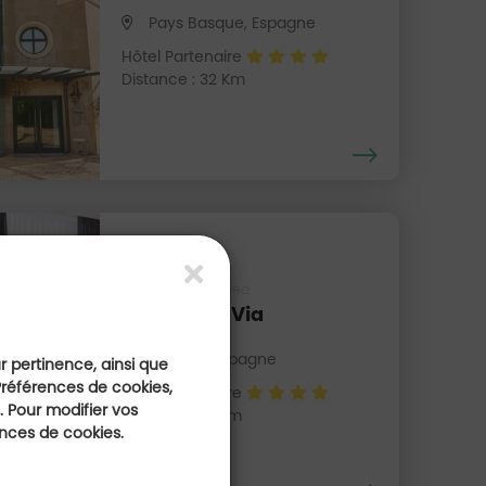
Pays Basque, Espagne
Hôtel Partenaire
Distance : 32 Km
Hôtel Gran Via
La Rioja, Espagne
ur pertinence, ainsi que
Préférences de cookies,
Hôtel Partenaire
 Pour modifier vos
Distance : 41 Km
ences de cookies.