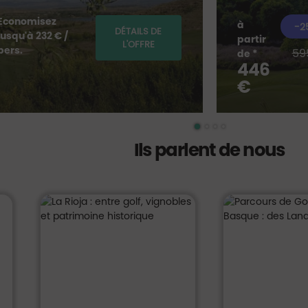
Economisez
à
-2
DÉTAILS DE
jusqu'à 232 € /
partir
L'OFFRE
pers.
59
de *
446
€
Ils parlent de nous