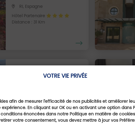
RI, Espagne
Hôtel Partenaire
Distance : 31 Km
VOTRE VIE PRIVÉE
Finca De Los Arandinos
La Rioja, Espagne
ies afin de mesurer l'efficacité de nos publicités et améliorer le
 expérience. En cliquant sur OK ou en activant une option dans 
Hôtel Partenaire
 conditions énoncées dans notre Politique en matière de cookies.
Distance : 34 Km
etirer votre consentement, vous devez mettre à jour vos Préfér