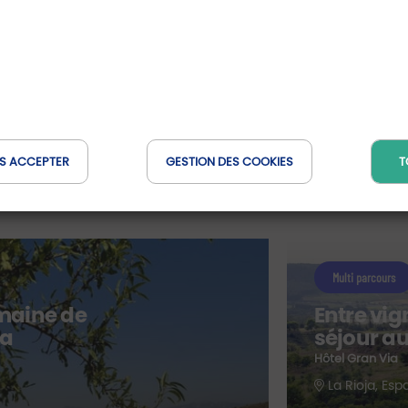
S ACCEPTER
GESTION DES COOKIES
T
Nos offres Coups de Coe
Multi parcours
emaine de
Entre vig
ja
séjour au
Hôtel Gran Via
La Rioja, Es