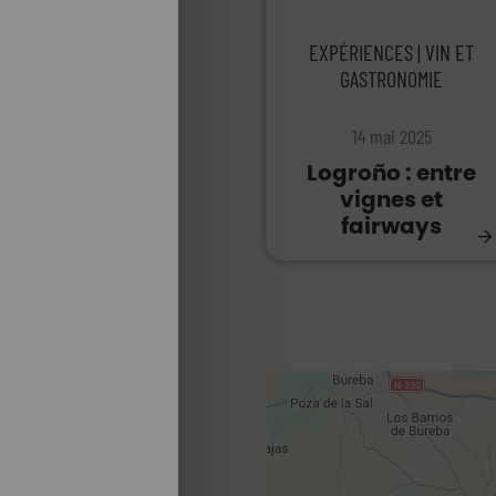
EXPÉRIENCES | VIN ET
GASTRONOMIE
14 mai 2025
Logroño : entre
vignes et
fairways