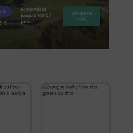
Economisez
à
5 %
DÉTAILS DE
jusqu'à 149 € /
part
L'OFFRE
pers.
5 €
de *
47
€