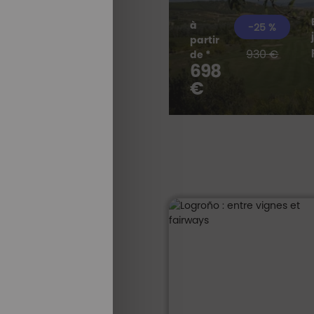
à
-25 %
partir
930 €
de *
698
TOUS NOS
SÉJOURS
€