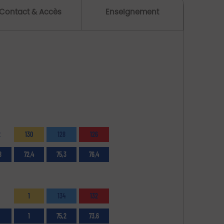
Contact & Accès
Enseignement
2
130
128
126
8
72,4
75,3
76,4
1
134
132
1
75,2
73,6