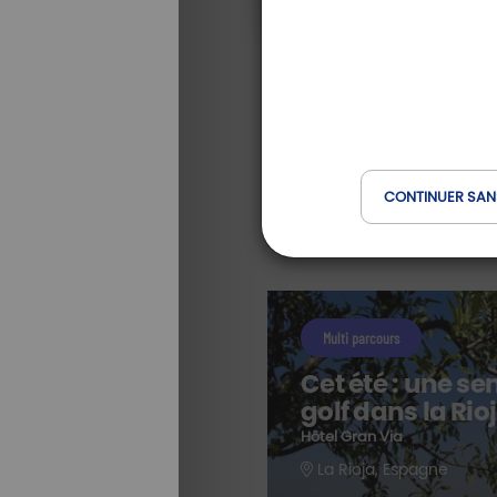
CONTINUER SAN
Multi parcours
Cet été : une s
golf dans la Rio
e
Hôtel Gran Via
La Rioja, Espagne