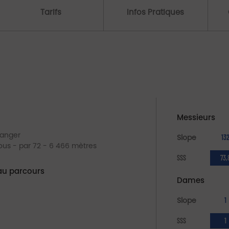
Tarifs
Infos Pratiques
Messieurs
eanger
Slope
13
rous - par 72 - 6 466 mètres
SSS
73,
au parcours
Dames
6
Slope
1
SSS
1