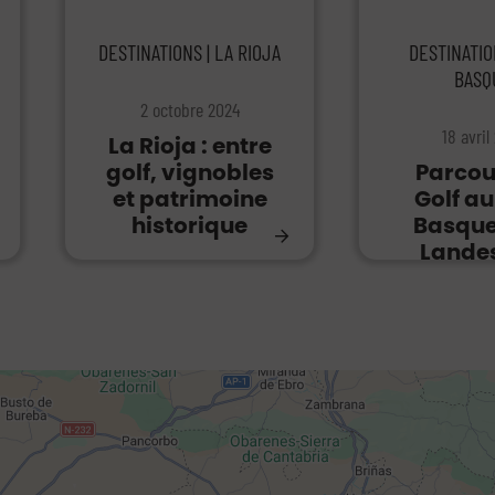
DESTINATIONS | LA RIOJA
DESTINATIO
BASQ
2 octobre 2024
18 avril
La Rioja : entre
golf, vignobles
Parcou
et patrimoine
Golf a
historique
Basque
Landes
Rio