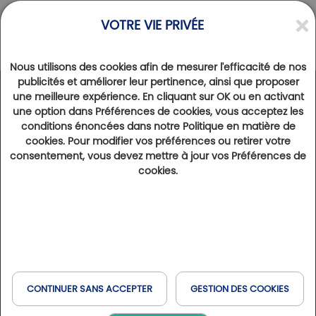
VOTRE VIE PRIVÉE
Nous utilisons des cookies afin de mesurer l'efficacité de nos
publicités et améliorer leur pertinence, ainsi que proposer
une meilleure expérience. En cliquant sur OK ou en activant
RENCONTRES
>
INTERVIEW
une option dans Préférences de cookies, vous acceptez les
Partage d'expérience en Emilie Romagne
conditions énoncées dans notre Politique en matière de
cookies. Pour modifier vos préférences ou retirer votre
5 mai 2025
21511
consentement, vous devez mettre à jour vos Préférences de
L’Emilie Romagne : c’est vous, golfeurs, qui en parlez le mieux !
cookies.
Amoureux de courts séjours et toujours à l'affût de
nouvelles découvertes, Patrice S, Golfystador 1 étoile
avec 39 parcours Golfy joués et son épouse,
Françoise ont récemment choisi l’Italie comme
destination pour une parenthèse golfique. Ils ont pu
CONTINUER SANS ACCEPTER
GESTION DES COOKIES
profiter des golfs Golfy de
Salsomaggiore
,
Del